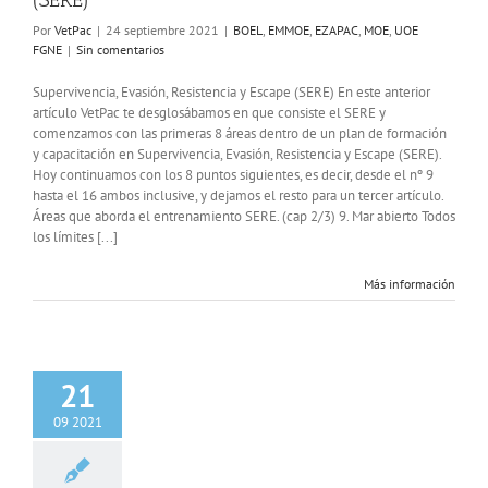
(SERE)
Por
VetPac
|
24 septiembre 2021
|
BOEL
,
EMMOE
,
EZAPAC
,
MOE
,
UOE
FGNE
|
Sin comentarios
Supervivencia, Evasión, Resistencia y Escape (SERE) En este anterior
artículo VetPac te desglosábamos en que consiste el SERE y
comenzamos con las primeras 8 áreas dentro de un plan de formación
y capacitación en Supervivencia, Evasión, Resistencia y Escape (SERE).
Hoy continuamos con los 8 puntos siguientes, es decir, desde el nº 9
hasta el 16 ambos inclusive, y dejamos el resto para un tercer artículo.
Áreas que aborda el entrenamiento SERE. (cap 2/3) 9. Mar abierto Todos
los límites [...]
Más información
21
09 2021
ión revista Boina