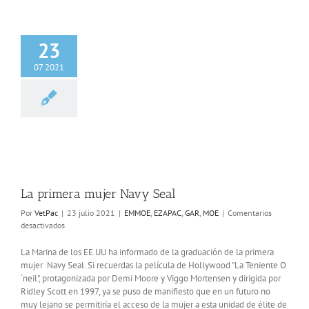
23
07 2021
mera mujer Navy
Seal
EZAPAC
GAR
MOE
La primera mujer Navy Seal
Por
VetPac
|
23 julio 2021
|
EMMOE
,
EZAPAC
,
GAR
,
MOE
|
Comentarios
en
desactivados
La
primera
La Marina de los EE.UU ha informado de la graduación de la primera
mujer
mujer Navy Seal. Si recuerdas la película de Hollywood "La Teniente O
Navy
´neil", protagonizada por Demi Moore y Viggo Mortensen y dirigida por
Seal
Ridley Scott en 1997, ya se puso de manifiesto que en un futuro no
muy lejano se permitiría el acceso de la mujer a esta unidad de élite de