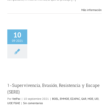
Más información
10
09 2021
ivencia, Evasión,
tencia y Escape
(SERE)
MMOE
EZAPAC
GAR
UEI
UOE FGNE
1-Supervivencia, Evasión, Resistencia y Escape
(SERE)
Por
VetPac
|
10 septiembre 2021
|
BOEL
,
EMMOE
,
EZAPAC
,
GAR
,
MOE
,
UEI
,
UOE FGNE
|
Sin comentarios