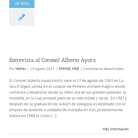
08 2021
vista al Coronel
berto Ayora
EMMOE
MOE
Entrevista al Coronel Alberto Ayora
en
Por
VetPac
|
13 agosto 2021
|
EMMOE
,
MOE
|
Comentarios desactivados
Entrevist
al
El Coronel Alberto Ayora Hirsch, nace el 17 de agosto de 1963 en La
Coronel
Seu d´Urgell, Lérida, en el corazón de Pirineos, enclave mágico donde
Alberto
comienza a desarrollar desde su niñez una de sus grandes pasiones: la
Ayora
montaña, en la cual pivotará parte de su vida militar y social. En 1987 y
después de su graduación de la AGM de Zaragoza, es destinado con el
empleo de teniente a unidades de montaña en Irún, posteriormente
realiza en 1988 el Curso [...]
Más información