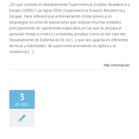
¿En que consiste el adiestramiento Supervivencia, Evasión, Resistencia y
Escape (SERE)? Las siglas SERE (Supervivencia, Evasión, Resistencia y
Escape) hace referencia al entrenamiento militar previo a un
despliegue en zona de operaciones que realizan muchas unidades
principalmente de operaciones especiales, en las que se prepara al
personal militar, a civiles y contratistas privados (como es del caso del
Departamento de Defensa de EE.UU.), y que les capacita en diferentes
técnicas y habilidades de supervivencia evitando la captura y la
resistencia [...]
Más información
3
09 2021
nes Especiales en
los Tercios
MOE
INFO GENERAL
MOE