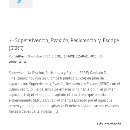
ivencia, Evasión,
tencia y Escape
(SERE)
MMOE
EZAPAC
MOE
3-Supervivencia, Evasión, Resistencia y Escape
(SERE)
Por
VetPac
|
8 octubre 2021
|
BOEL
,
EMMOE
,
EZAPAC
,
MOE
|
Sin
comentarios
Supervivencia, Evasión, Resistencia y Escape (SERE) Capítulo 3
Finalizamos hoy con los ultimos 8 puntos (17-24) de plan de
capacitación Supervivencia, Evasión, Resistencia y Escape (SERE) con el
último capítulo. Te dejamos los enlaces si no has leido ni el primer
capítulo (1-8) ni el segundo capitulo (9-16). Áreas que aborda el
entrenamiento SERE. (3/3) 17. Alimentos Excepto por el agua que
beben y el oxígeno que respiran, la PI debe satisfacer sus necesidades
físicas a través de la ingesta [...]
Más información