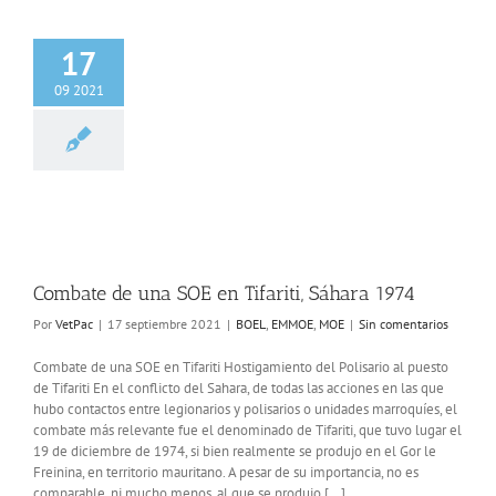
17
09 2021
e de una SOE en
iti, Sáhara 1974
L
EMMOE
MOE
Combate de una SOE en Tifariti, Sáhara 1974
Por
VetPac
|
17 septiembre 2021
|
BOEL
,
EMMOE
,
MOE
|
Sin comentarios
Combate de una SOE en Tifariti Hostigamiento del Polisario al puesto
de Tifariti En el conflicto del Sahara, de todas las acciones en las que
hubo contactos entre legionarios y polisarios o unidades marroquíes, el
combate más relevante fue el denominado de Tifariti, que tuvo lugar el
19 de diciembre de 1974, si bien realmente se produjo en el Gor le
Freinina, en territorio mauritano. A pesar de su importancia, no es
comparable, ni mucho menos, al que se produjo [...]