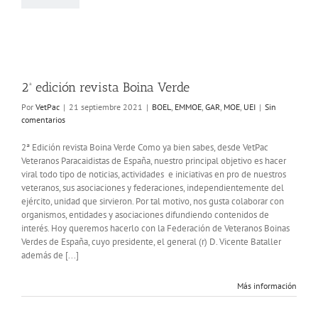
Verde
MOE
GAR
MOE
UEI
2ª edición revista Boina Verde
Por
VetPac
|
21 septiembre 2021
|
BOEL
,
EMMOE
,
GAR
,
MOE
,
UEI
|
Sin
comentarios
2ª Edición revista Boina Verde Como ya bien sabes, desde VetPac
Veteranos Paracaidistas de España, nuestro principal objetivo es hacer
viral todo tipo de noticias, actividades e iniciativas en pro de nuestros
veteranos, sus asociaciones y federaciones, independientemente del
ejército, unidad que sirvieron. Por tal motivo, nos gusta colaborar con
organismos, entidades y asociaciones difundiendo contenidos de
interés. Hoy queremos hacerlo con la Federación de Veteranos Boinas
Verdes de España, cuyo presidente, el general (r) D. Vicente Bataller
además de [...]
Más información