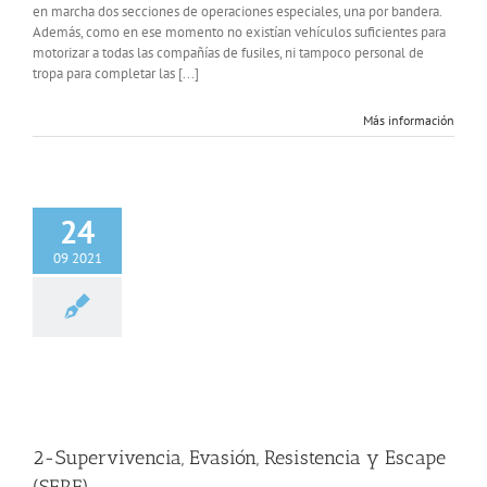
en marcha dos secciones de operaciones especiales, una por bandera.
Además, como en ese momento no existían vehículos suficientes para
motorizar a todas las compañías de fusiles, ni tampoco personal de
tropa para completar las [...]
Más información
24
09 2021
ivencia, Evasión,
tencia y Escape
(SERE)
MOE
EZAPAC
MOE
UOE FGNE
2-Supervivencia, Evasión, Resistencia y Escape