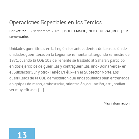
Operaciones Especiales en los Tercios
Por
VetPac
|
3 septiembre 2021
|
BOEL
,
EMMOE
,
INFO GENERAL
,
MOE
|
Sin
comentarios
Unidades guerrilleras en la Legión Los antecedentes de la creación de
unidades guerrilleras en la Legión se remontan al segundo semestre de
1971, cuando la COE 102 de Tenerife se trasladó al Sahara y participó
en dos ejercicios de guerrillas y contraguerrillas, uno -Boina Verde- en
el Subsector Sur y otro -Fenéc I/Félix- en el Subsector Norte. Los
guerrilleros de la COE demostraron que unos soldados bien entrenados
en golpes de mano, emboscadas, orientación, ocultación, etc., podían
ser muy eficaces [...]
Más información
13