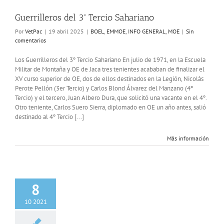
Guerrilleros del 3º Tercio Sahariano
Por
VetPac
|
19 abril 2025
|
BOEL
,
EMMOE
,
INFO GENERAL
,
MOE
|
Sin
comentarios
Los Guerrilleros del 3º Tercio Sahariano En julio de 1971, en la Escuela
Militar de Montaña y OE de Jaca tres tenientes acababan de finalizar el
XV curso superior de OE, dos de ellos destinados en la Legión, Nicolás
Perote Pellón (3er Tercio) y Carlos Blond Álvarez del Manzano (4º
Tercio) y el tercero, Juan Albero Dura, que solicitó una vacante en el 4º.
Otro teniente, Carlos Suero Sierra, diplomado en OE un año antes, salió
destinado al 4º Tercio [...]
Más información
8
10 2021