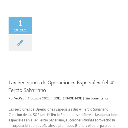
1
10 2021
 Secciones de
nes Especiales del
rcio Sahariano
L
EMMOE
MOE
Las Secciones de Operaciones Especiales del 4º
Tercio Sahariano
Por
VetPac
|
1 octubre 2021
|
BOEL
,
EMMOE
,
MOE
|
Sin comentarios
Las secciones de Operaciones Especiales del 4º Tercio Sahariano
Creación de las SOE del 4º Tercio En lo que se refiere a las operaciones
especiales en el 4º Tercio Sahariano, el coronel Mariñas aprovechó la
incorporación de dos oficiales diplomados, Blond y Albero, para poner