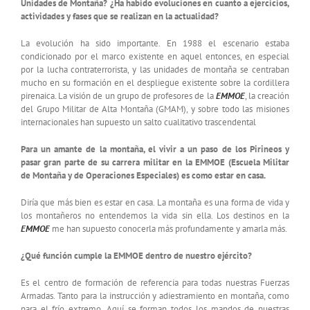
Unidades de Montaña? ¿Ha habido evoluciones en cuanto a ejercicios,
actividades y fases que se realizan en la actualidad?
La evolución ha sido importante. En 1988 el escenario estaba
condicionado por el marco existente en aquel entonces, en especial
por la lucha contraterrorista, y las unidades de montaña se centraban
mucho en su formación en el despliegue existente sobre la cordillera
pirenaica. La visión de un grupo de profesores de la
EMMOE
, la creación
del Grupo Militar de Alta Montaña (GMAM), y sobre todo las misiones
internacionales han supuesto un salto cualitativo trascendental
Para un amante de la montaña, el vivir a un paso de los Pirineos y
pasar gran parte de su carrera militar en la EMMOE (Escuela Militar
de Montaña y de Operaciones Especiales) es como estar en casa.
Diría que más bien es estar en casa. La montaña es una forma de vida y
los montañeros no entendemos la vida sin ella. Los destinos en la
EMMOE
me han supuesto conocerla más profundamente y amarla más.
¿Qué función cumple la EMMOE dentro de nuestro ejército?
Es el centro de formación de referencia para todas nuestras Fuerzas
Armadas. Tanto para la instrucción y adiestramiento en montaña, como
para el frío extremo. Aquí se forman todos los mandos de nuestras