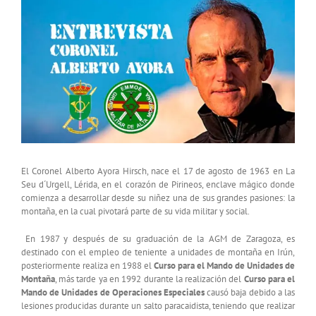
Ver
Coronel
imagen
Alberto
más
Ayora
grande
El Coronel Alberto Ayora Hirsch, nace el 17 de agosto de 1963 en La
Seu d´Urgell, Lérida, en el corazón de Pirineos, enclave mágico donde
comienza a desarrollar desde su niñez una de sus grandes pasiones: la
montaña, en la cual pivotará parte de su vida militar y social.
En 1987 y después de su graduación de la AGM de Zaragoza, es
destinado con el empleo de teniente a unidades de montaña en Irún,
posteriormente realiza en 1988 el
Curso para el Mando de Unidades de
Montaña
, más tarde ya en 1992 durante la realización del
Curso para el
Mando de Unidades de Operaciones Especiales
causó baja debido a las
lesiones producidas durante un salto paracaidista, teniendo que realizar