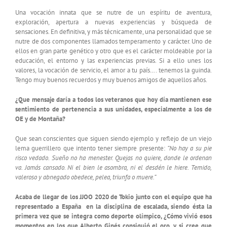
Una vocación innata que se nutre de un espíritu de aventura,
exploración, apertura a nuevas experiencias y búsqueda de
sensaciones. En definitiva, y más técnicamente, una personalidad que se
nutre de dos componentes llamados temperamento y carácter. Uno de
ellos en gran parte genético y otro que es el carácter moldeable por la
educación, el entorno y las experiencias previas. Si a ello unes los
valores, la vocación de servicio, el amor a tu país…. tenemos la guinda.
Tengo muy buenos recuerdos y muy buenos amigos de aquellos años.
¿Que mensaje daría a todos los veteranos que hoy día mantienen ese
sentimiento de pertenencia a sus unidades, especialmente a los de
OE y de Montaña?
Que sean conscientes que siguen siendo ejemplo y reflejo de un viejo
lema guerrillero que intento tener siempre presente:
“No hay a su pie
risco vedado. Sueño no ha menester. Quejas no
quiere, donde le ordenan
va. Jamás cansado. Ni el bien le asombra, ni el desdén le hiere. Temido,
valeroso y abnegado obedece, pelea, triunfa o muere.”
Acaba de llegar de los JJOO 2020 de Tokio junto con el equipo que ha
representado a España en la disciplina de escalada, siendo ésta la
primera vez que se integra como deporte olímpico, ¿Cómo vivió esos
momentos en los que Alberto Ginés consiguió el oro, y si cree que