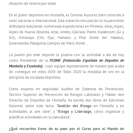
situación de reserva por edad.
En el plano deportivo en montaña, el Coronel Ayora es bien conocido a
nivel nacional e internacional. Esta estrecha vinculación le ha permitido
disfrutarla realizando numerosas expediciones en Pirineos, Atlas, Alpes,
Alpes de Nueva Zelanda, Altai, Andes, Cáucaso, Pamir, Karakorum (GI y
GII), Himalaya (Cho Oyu, Manaslu y Pilar Oeste del Makalu),
Groenlandia, Patagonia, Campos de Hielo Norte…
La pasión por este deporte la plasma con su actividad a día de hoy
como Presidente de la
FEDME (Federación Española de Deportes de
Montaña y Escalada).
cuyo equipo representante de nuestro país acaba
de conseguir en estos JJOO de Tokio 2020 la medalla de oro en la
disciplina de escalada deportiva.
Como experto en seguridad, Auditor de Sistemas de Prevención,
Técnico Superior de Prevención de Riesgos Laborales y Máster den
Derecho de Deportes de Montaña, ha escrito dos libros de Ediciones
Desnivel sobre este tema: “
Gestión del Riesgo
en Montaña y en
Actividades al aire libre”, y “
Riesgo y Liderazgo
, cómo organizar y
planificar actividades en la naturaleza”.
¿Qué recuerdos tiene de su paso por el Curso para el Mando de