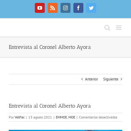
Saltar
al
YouTube
Rss
Instagram
Facebook
Twitter
contenido
Entrevista al Coronel Alberto Ayora
Anterior
Siguiente
Entrevista al Coronel Alberto Ayora
en
Por
VetPac
|
13 agosto 2021
|
EMMOE
,
MOE
|
Comentarios desactivados
Entrevist
al