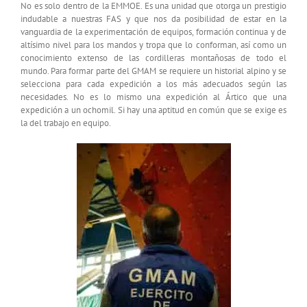
No es solo dentro de la EMMOE. Es una unidad que otorga un prestigio
indudable a nuestras FAS y que nos da posibilidad de estar en la
vanguardia de la experimentación de equipos, formación continua y de
altísimo nivel para los mandos y tropa que lo conforman, así como un
conocimiento extenso de las cordilleras montañosas de todo el
mundo. Para formar parte del GMAM se requiere un historial alpino y se
selecciona para cada expedición a los más adecuados según las
necesidades. No es lo mismo una expedición al Ártico que una
expedición a un ochomil. Si hay una aptitud en común que se exige es
la del trabajo en equipo.