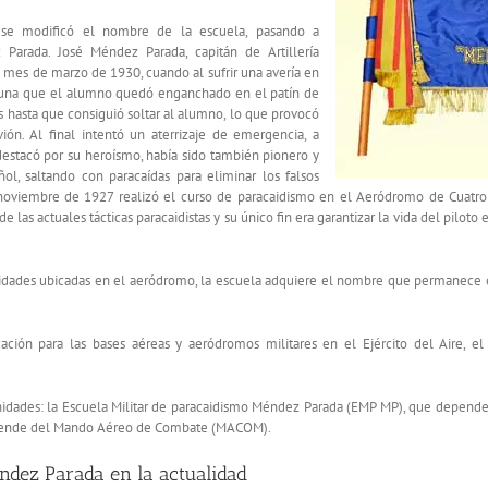
se modificó el nombre de la escuela, pasando a
 Parada. José Méndez Parada, capitán de Artillería
el mes de marzo de 1930, cuando al sufrir una avería en
ortuna que el alumno quedó enganchado en el patín de
s hasta que consiguió soltar al alumno, lo que provocó
ión. Al final intentó un aterrizaje de emergencia, a
estacó por su heroísmo, había sido también pionero y
ol, saltando con paracaídas para eliminar los falsos
En noviembre de 1927 realizó el curso de paracaidismo en el Aeródromo de Cuat
de las actuales tácticas paracaidistas y su único fin era garantizar la vida del pilot
unidades ubicadas en el aeródromo, la escuela adquiere el nombre que permanece e
ción para las bases aéreas y aeródromos militares en el Ejército del Aire, e
os unidades: la Escuela Militar de paracaidismo Méndez Parada (EMP MP), que depe
epende del Mando Aéreo de Combate (MACOM).
ndez Parada en la actualidad