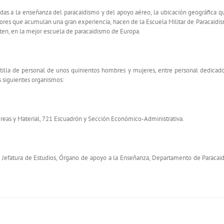
das a la enseñanza del paracaidismo y del apoyo aéreo, la ubicación geográfica q
uctores que acumulan una gran experiencia, hacen de la Escuela Militar de Paracaid
erten, en la mejor escuela de paracaidismo de Europa.
tilla de personal de unos quinientos hombres y mujeres, entre personal dedicado
s siguientes organismos:
reas y Material, 721 Escuadrón y Sección Económico-Administrativa.
la Jefatura de Estudios, Órgano de apoyo a la Enseñanza, Departamento de Paraca