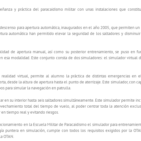
eñanza y práctica del paracaidismo militar con unas instalaciones que constit
descenso para apertura automática, inaugurados en el año 2005, que permiten un p
pertura automática han permitido elevar la seguridad de los saltadores y disminu
alidad de apertura manual, así como su posterior entrenamiento, se puso en fu
n esa modalidad. Este conjunto consta de dos simuladores: el simulador virtual d
ealidad virtual, permite al alumno la práctica de distintas emergencias en 
, desde la altura de apertura hasta el punto de aterrizaje. Este simulador, con ca
os para simular la navegación en patrulla.
gar en su interior hasta seis saltadores simultáneamente. Este simulador permite inc
ovechamiento total del tiempo de vuelo, al poder centrar toda la atención exclus
r en tiempo real y evitando riesgos.
cionamiento en la Escuela Militar de Paracaidismo el simulador para entrenamien
a puntera en simulación, cumple con todos los requisitos exigidos por la OTAN
 la OTAN.