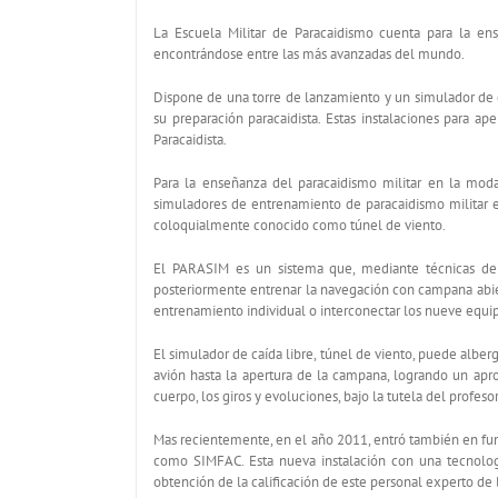
La Escuela Militar de Paracaidismo cuenta para la ens
encontrándose entre las más avanzadas del mundo.
Dispone de una torre de lanzamiento y un simulador de 
su preparación paracaidista. Estas instalaciones para a
Paracaidista.
Para la enseñanza del paracaidismo militar en la mod
simuladores de entrenamiento de paracaidismo militar e
coloquialmente conocido como túnel de viento.
El PARASIM es un sistema que, mediante técnicas de r
posteriormente entrenar la navegación con campana abierta
entrenamiento individual o interconectar los nueve equip
El simulador de caída libre, túnel de viento, puede alber
avión hasta la apertura de la campana, logrando un apr
cuerpo, los giros y evoluciones, bajo la tutela del profeso
Mas recientemente, en el año 2011, entró también en fun
como SIMFAC. Esta nueva instalación con una tecnologí
obtención de la calificación de este personal experto de