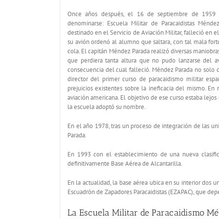
Once años después, el 16 de septiembre de 1959 
denominarse: Escuela Militar de Paracaidistas Méndez
destinado en el Servicio de Aviación Militar, falleció en 
su avión ordenó al alumno que saltara, con tal mala f
cola. El capitán Méndez Parada realizó diversas maniobra
que perdiera tanta altura que no pudo lanzarse del av
consecuencia del cual falleció. Méndez Parada no solo d
director del primer curso de paracaidismo militar españ
prejuicios existentes sobre la ineficacia del mismo. 
aviación americana. El objetivo de ese curso estaba lejos 
la escuela adoptó su nombre.
En el año 1978, tras un proceso de integración de las 
Parada.
En 1993 con el establecimiento de una nueva clasifica
definitivamente Base Aérea de Alcantarilla.
En la actualidad, la base aérea ubica en su interior d
Escuadrón de Zapadores Paracaidistas (EZAPAC), que d
La Escuela Militar de Paracaidismo Mé