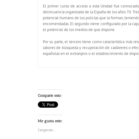
El primer curso de acceso a esta Unidad fue convocado 
delincuencia organizada de la España de los años 70. Tre
potencial humano de los policías que la forman, teniendo
encomendadas. El segundo viene configurado por la capaci
el potencial de los medios de que dispone.
Por su parte, el tercero tiene como característica más re
labores de búsqueda y recuperación de cadáveres o efecto
españolas en el extranjero o el establecimiento de dispos
Comparte esto:
Me gusta esto:
Cargando...