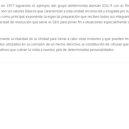
en 1977 siguiendo el ejemplo del grupo antiterrorista alemán GSG-9 con el fin 
s son los valores básicos que caracterizan a esta unidad reconocida y elogiada por
 como principal exponente la especial preparación que reciben todos sus integrante
dad de resolución que tiene el GEO para poner fin a situaciones especialmente crí
levante la vitalidad de la Unidad para llevar a cabo otras misiones y que pueden i
s utilizados en la comisión de un hecho delictivo, la constitución de células qu
itivos que cubran la visita a nuestro país de determinadas personalidades.