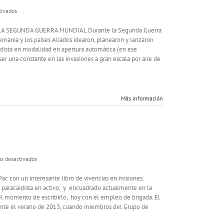
en
tivados
Auge
y
A SEGUNDA GUERRA MUNDIAL Durante la Segunda Guerra
caída
emania y los países Aliados idearon, planearon y lanzaron
de
aidista en modalidad en apertura automática (en ese
las
r una constante en las invasiones a gran escala por aire de
fuerzas
paracaidistas
durante
la
Más información
II
Guerra
Mundial
en
s desactivados
Memorias
de
Pac con un interesante libro de vivencias en misiones:
África,
ial paracaidista en activo, y encuadrado actualmente en la
a
n el momento de escribirlo, hoy con el empleo de brigada. El
orillas
rante el verano de 2013, cuando miembros del Grupo de
del
rio