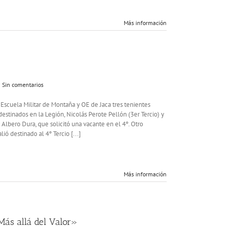
Niger
Más información
Sin comentarios
a Escuela Militar de Montaña y OE de Jaca tres tenientes
destinados en la Legión, Nicolás Perote Pellón (3er Tercio) y
 Albero Dura, que solicitó una vacante en el 4º. Otro
ió destinado al 4º Tercio [...]
Más información
Más allá del Valor»