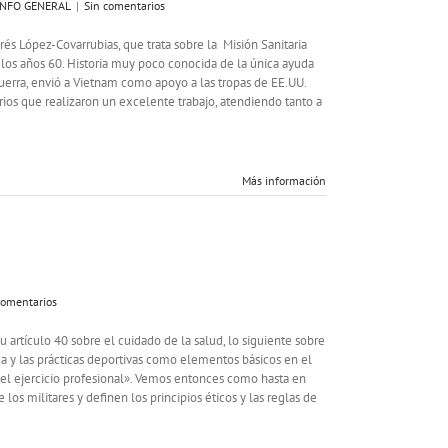
INFO GENERAL
|
Sin comentarios
és López-Covarrubias, que trata sobre la Misión Sanitaria
los años 60. Historia muy poco conocida de la única ayuda
uerra, envió a Vietnam como apoyo a las tropas de EE.UU.
rios que realizaron un excelente trabajo, atendiendo tanto a
Más información
comentarios
artículo 40 sobre el cuidado de la salud, lo siguiente sobre
sica y las prácticas deportivas como elementos básicos en el
a el ejercicio profesional». Vemos entonces como hasta en
os militares y definen los principios éticos y las reglas de