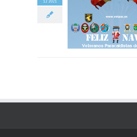
12 2021
Feliz Navidad VetPac
INFO GENERAL