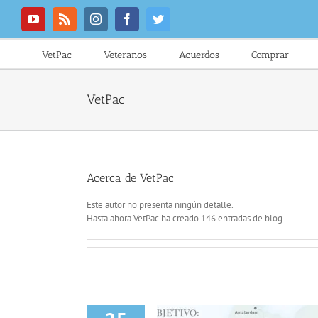
Saltar
al
YouTube
Rss
Instagram
Facebook
Twitter
contenido
VetPac
Veteranos
Acuerdos
Comprar
VetPac
Acerca de
VetPac
Este autor no presenta ningún detalle.
Hasta ahora VetPac ha creado 146 entradas de blog.