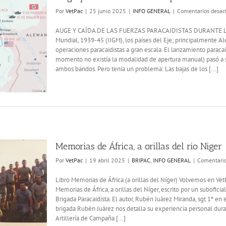
Por
VetPac
|
25 junio 2025
|
INFO GENERAL
|
Comentarios desac
AUGE Y CAÍDA DE LAS FUERZAS PARACAIDISTAS DURANTE L
Mundial, 1939-45 (IIGM), los países del Eje; principalmente Al
operaciones paracaidistas a gran escala. El lanzamiento parac
momento no existía la modalidad de apertura manual) pasó a se
ambos bandos. Pero tenía un problema: Las bajas de los [...]
Memorias de África, a orillas del rio Niger
Por
VetPac
|
19 abril 2025
|
BRIPAC
,
INFO GENERAL
|
Comentario
Libro Memorias de África (a orillas del Níger) Volvemos en Vet
Memorias de África, a orillas del Níger, escrito por un subofic
Brigada Paracaidista. El autor, Rubén Juárez Miranda, sgt 1º e
brigada Rubén Juárez nos detalla su experiencia personal du
Artillería de Campaña [...]