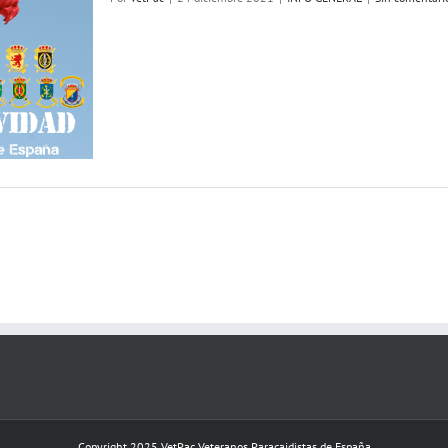
Copyright 2025 VetPac Veteranos Paracaidistas de España