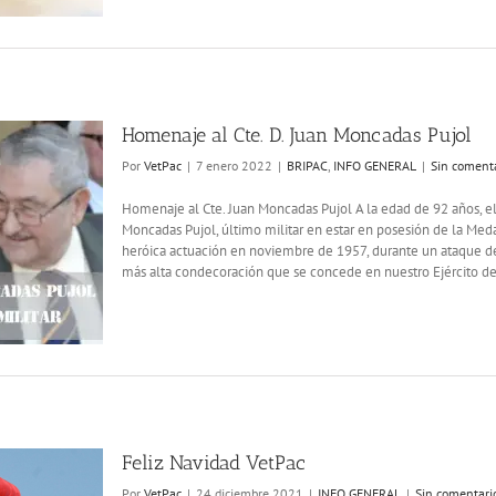
Homenaje al Cte. D. Juan Moncadas Pujol
Por
VetPac
|
7 enero 2022
|
BRIPAC
,
INFO GENERAL
|
Sin coment
Homenaje al Cte. Juan Moncadas Pujol A la edad de 92 años, el
Moncadas Pujol, último militar en estar en posesión de la Meda
heróica actuación en noviembre de 1957, durante un ataque de r
más alta condecoración que se concede en nuestro Ejército de 
Feliz Navidad VetPac
Por
VetPac
|
24 diciembre 2021
|
INFO GENERAL
|
Sin comentari