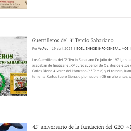
Guerrilleros del 3º Tercio Sahariano
Por
VetPac
|
19 abril 2025
|
BOEL
,
EMMOE
,
INFO GENERAL
,
MOE
|
Los Guerrilleros del 3º Tercio Sahariano En julio de 1971, en l
acababan de finalizar el XV curso superior de OE, dos de ellos 
Carlos Blond Álvarez del Manzano (4º Tercio) y el tercero, Juan
teniente, Carlos Suero Sierra, diplomado en OE un año antes, sal
45º aniversario de la fundación del GEO. «