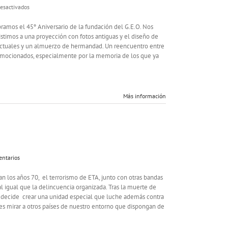
en
esactivados
45º
aniversario
ebramos el 45º Aniversario de la fundación del G.E.O. Nos
de
istimos a una proyección con fotos antiguas y el diseño de
la
s actuales y un almuerzo de hermandad. Un reencuentro entre
fundación
y emocionados, especialmente por la memoria de los que ya
del
GEO.
«Más
allá
Más información
del
Valor»
entarios
an los años 70, el terrorismo de ETA, junto con otras bandas
 al igual que la delincuencia organizada. Tras la muerte de
se decide crear una unidad especial que luche además contra
es mirar a otros países de nuestro entorno que dispongan de