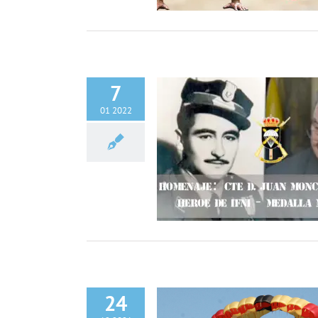
7
01 2022
 al Cte. D. Juan Moncadas Pujol
BRIPAC
INFO GENERAL
24