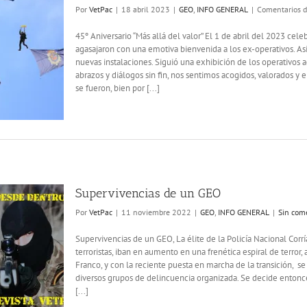
Por
VetPac
|
18 abril 2023
|
GEO
,
INFO GENERAL
|
Comentarios d
45º Aniversario “Más allá del valor” El 1 de abril del 2023 cel
agasajaron con una emotiva bienvenida a los ex-operativos. As
nuevas instalaciones. Siguió una exhibición de los operativo
abrazos y diálogos sin fin, nos sentimos acogidos, valorados 
se fueron, bien por [...]
Supervivencias de un GEO
Por
VetPac
|
11 noviembre 2022
|
GEO
,
INFO GENERAL
|
Sin com
Supervivencias de un GEO, La élite de la Policía Nacional Corrí
terroristas, iban en aumento en una frenética espiral de terror,
Franco, y con la reciente puesta en marcha de la transición, 
diversos grupos de delincuencia organizada. Se decide entonc
[...]