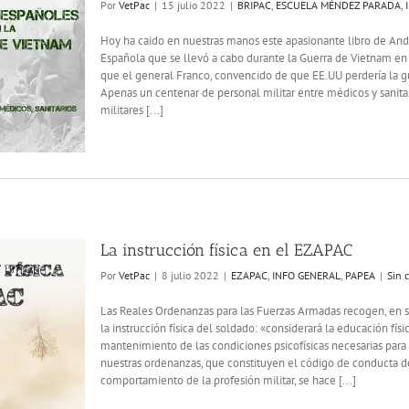
Por
VetPac
|
15 julio 2022
|
BRIPAC
,
ESCUELA MÉNDEZ PARADA
,
Hoy ha caido en nuestras manos este apasionante libro de Andr
Española que se llevó a cabo durante la Guerra de Vietnam en 
que el general Franco, convencido de que EE.UU perdería la g
Apenas un centenar de personal militar entre médicos y sanita
militares [...]
La instrucción física en el EZAPAC
Por
VetPac
|
8 julio 2022
|
EZAPAC
,
INFO GENERAL
,
PAPEA
|
Sin 
Las Reales Ordenanzas para las Fuerzas Armadas recogen, en su 
la instrucción física del soldado: «considerará la educación fí
mantenimiento de las condiciones psicofísicas necesarias par
nuestras ordenanzas, que constituyen el código de conducta de l
comportamiento de la profesión militar, se hace [...]