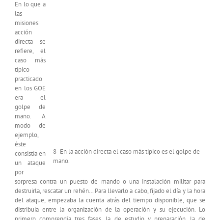
En lo que a
las
misiones
acción
directa se
refiere, el
caso más
típico
practicado
en los GOE
era el
golpe de
mano. A
modo de
ejemplo,
éste
8- En la acción directa el caso más típico es el golpe de
consistía en
mano.
un ataque
por
sorpresa contra un puesto de mando o una instalación militar para
destruirla, rescatar un rehén… Para llevarlo a cabo, fijado el día y la hora
del ataque, empezaba la cuenta atrás del tiempo disponible, que se
distribuía entre la organización de la operación y su ejecución. Lo
primero comprendía tres fases, la de estudio y preparación, la de