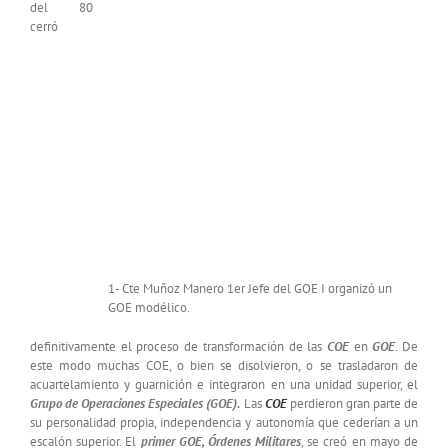
del 80
cerró
1- Cte Muñoz Manero 1er Jefe del GOE I organizó un
GOE modélico.
definitivamente el proceso de transformación de las
COE
en
GOE
. De
este modo muchas COE, o bien se disolvieron, o se trasladaron de
acuartelamiento y guarnición e integraron en una unidad superior, el
Grupo de Operaciones Especiales (GOE).
Las
COE
perdieron gran parte de
su personalidad propia, independencia y autonomía que cederían a un
escalón superior. El
p
rimer GOE, Órdenes Militares
, se creó en mayo de