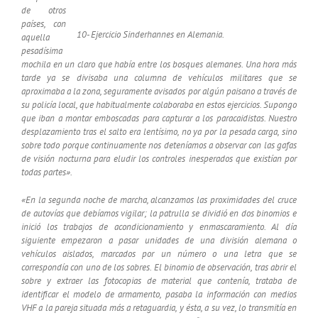
de otros
países, con
10- Ejercicio Sinderhannes en Alemania.
aquella
pesadísima
mochila en un claro que había entre los bosques alemanes. Una hora más
tarde ya se divisaba una columna de vehículos militares que se
aproximaba a la zona, seguramente avisados por algún paisano a través de
su policía local, que habitualmente colaboraba en estos ejercicios. Supongo
que iban a montar emboscadas para capturar a los paracaidistas. Nuestro
desplazamiento tras el salto era lentísimo, no ya por la pesada carga, sino
sobre todo porque continuamente nos deteníamos a observar con las gafas
de visión nocturna para eludir los controles inesperados que existían por
todas partes».
«En la segunda noche de marcha, alcanzamos las proximidades del cruce
de autovías que debíamos vigilar; la patrulla se dividió en dos binomios e
inició los trabajos de acondicionamiento y enmascaramiento. Al día
siguiente empezaron a pasar unidades de una división alemana o
vehículos aislados, marcados por un número o una letra que se
correspondía con uno de los sobres. El binomio de observación, tras abrir el
sobre y extraer las fotocopias de material que contenía, trataba de
identificar el modelo de armamento, pasaba la información con medios
VHF a la pareja situada más a retaguardia, y ésta, a su vez, lo transmitía en