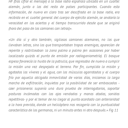
HF (tras cifrar el mensaje) a la base radio española ubicada en un cuartel
alemán, junto a las del resto de países participantes. Cuando esta
información, de nuevo en claro tras ser descifrada en la base radio, era
recibida en el cuartel general del cuerpo de ejército alemán, se anotaría la
veracidad en los aciertos y el tiempo transcurrido desde que se originó
(hora del paso de los camiones con letras)».
«Un día sí y otro también, sigilosos camiones alemanes, no los que
llevaban letras, sino los que transportaban tropas enemigas, aparecían de
repente y rastrilleaban la zona palmo a palmo (en ocasiones por haber
localizado quizás el punto de emisión por radiogoniometría). El bosque
espeso favorecía la huida de la patrulla, que regresaba de nuevo a cumplir
la misión una vez despejado el terreno. Por fin, cumplida la misión y
agotados los víveres y el agua, con los músculos agarrotados y el cuerpo
frío por aquella obligada inmovilidad de varios días, iniciamos la larga
marcha de exfiltración, inquietos por la posibilidad de ser emboscados -
caer prisioneros suponía una dura prueba de interrogatorios, soportar
posturas incómodas con los ojos vendados y manos atadas, sonidos
repetitivos- y por el temor de no llegar al punto acordado con anterioridad
a la hora prevista, donde un helicóptero nos recogería con la puntualidad
característica de los germanos, ni un minuto antes ni otro después.»
Fig 11