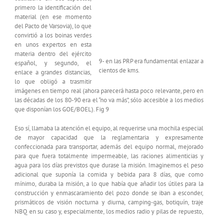
primero la identificación del
material (en ese momento
del Pacto de Varsovia), lo que
convirtió a los boinas verdes
en unos expertos en esta
materia dentro del ejército
9- en las PRP era fundamental enlazar a
español, y segundo, el
cientos de kms.
enlace a grandes distancias,
lo que obligó a trasmitir
imágenes en tiempo real (ahora parecerá hasta poco relevante, pero en
las décadas de los 80-90 era el “no va más”, sólo accesible a los medios
que disponían los GOE/BOEL). Fig 9
Eso sí, llamaba la atención el equipo, al requerirse una mochila especial
de mayor capacidad que la reglamentaria y expresamente
confeccionada para transportar, además del equipo normal, mejorado
para que fuera totalmente impermeable, las raciones alimenticias y
agua para los días previstos que durase la misión. Imaginemos el peso
adicional que suponía la comida y bebida para 8 días, que como
mínimo, duraba la misión, a lo que había que añadir los útiles para la
construcción y enmascaramiento del pozo donde se iban a esconder,
prismáticos de visión nocturna y diurna, camping-gas, botiquín, traje
NBQ en su caso y, especialmente, los medios radio y pilas de repuesto,