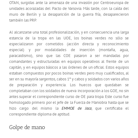
OTAN, surgidas ante la amenaza de una invasión por Centroeuropa de
unidades acorazadas del Pacto de Varsovia. Más tarde, con la caída del
muro de Berlín y la desaparición de la guerra fría, desaparecieron
también las PRP.
Al alcanzarse una total profesionalización, y en consecuencia una larga
estancia de la tropa en las UOE, los boinas verdes no sólo se
especializaron por cometidos (acción directa y reconocimiento
especial) y por modalidades de inserción (montaña, agua,
paracaidismo), sino que las COE pasaron a ser mandadas por
comandantes y estructuradas en equipos operativos al frente de un
capitán, y en equipos básicos a las órdenes de un oficial. Estos equipos
estaban compuestos por pocos boinas verdes pero muy cualificados, al
ser en su mayoría sargentos, cabos 1º y cabos y soldados con varios años
de preparación y experiencia. Los huecos que quedaban se
completaban con los soldados de nueva incorporación a los GOE, no sin
antes superar el correspondiente curso de OE para tropa. Este curso fue
homologado primero por el jefe de la Fuerza de Maniobra hasta que se
hizo cargo del mismo la
EMMOE de Jaca
, que certificaba el
correspondiente diploma de aptitud.
Golpe de mano