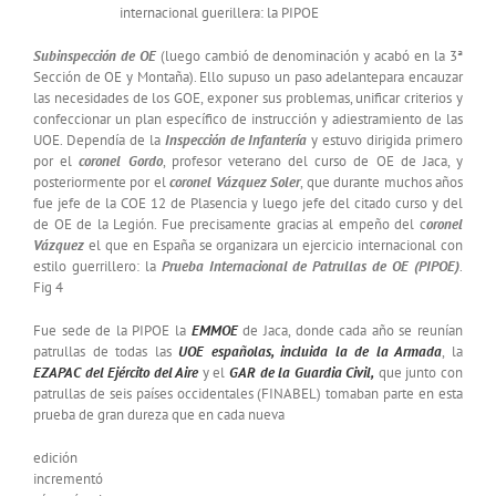
internacional guerillera: la PIPOE
Subinspección de OE
(luego cambió de denominación y acabó en la 3ª
Sección de OE y Montaña). Ello supuso un paso adelantepara encauzar
las necesidades de los GOE, exponer sus problemas, unificar criterios y
confeccionar un plan específico de instrucción y adiestramiento de las
UOE. Dependía de la
Inspección de Infantería
y estuvo dirigida primero
por el
coronel Gordo
, profesor veterano del curso de OE de Jaca, y
posteriormente por el
coronel Vázquez Soler
, que durante muchos años
fue jefe de la COE 12 de Plasencia y luego jefe del citado curso y del
de OE de la Legión. Fue precisamente gracias al empeño del c
oronel
Vázquez
el que en España se organizara un ejercicio internacional con
estilo guerrillero: la
Prueba Internacional de Patrullas de OE (PIPOE)
.
Fig 4
Fue sede de la PIPOE la
EMMOE
de Jaca, donde cada año se reunían
patrullas de todas las
UOE españolas, incluida la de la Armada
, la
EZAPAC del Ejército del Aire
y el
GAR de la Guardia Civil,
que junto con
patrullas de seis países occidentales (FINABEL) tomaban parte en esta
prueba de gran dureza que en cada nueva
edición
incrementó