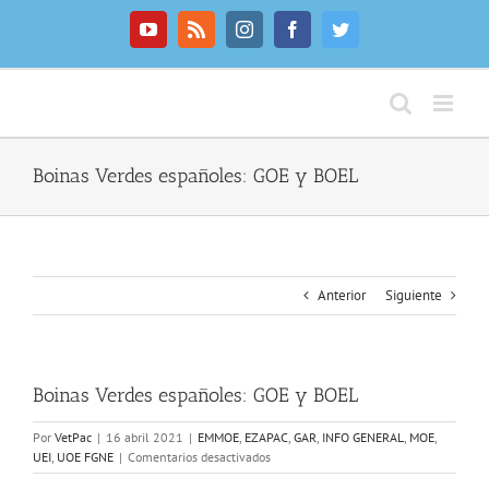
Saltar
al
YouTube
Rss
Instagram
Facebook
Twitter
contenido
Boinas Verdes españoles: GOE y BOEL
Anterior
Siguiente
Boinas Verdes españoles: GOE y BOEL
Por
VetPac
|
16 abril 2021
|
EMMOE
,
EZAPAC
,
GAR
,
INFO GENERAL
,
MOE
,
en
UEI
,
UOE FGNE
|
Comentarios desactivados
Boinas