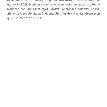
último, la
BOEL, fundada por el teniente coronel Antonio Lucas
y luego
mandada por J
osé López Hijós
,
Zacarías Hernández, Francisco García-
Almenta, Jaime Perote, José Manuel Sánchez-Gey y Javier Varela
(con
quien se integró en el MOE).