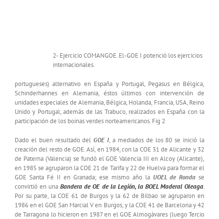
2- Ejercicio COMANGOE. El-GOE I potenció los ejercicios
internacionales.
portugueses) alternativo en España y Portugal, Pegasus en Bélgica,
Schinderhannes en Alemania, éstos últimos con intervención de
unidades especiales de Alemania, Bélgica, Holanda, Francia, USA, Reino
Unido y Portugal, además de las Trabuco, realizados en España con la
participación de los boinas verdes norteamericanos. Fig 2
Dado el buen resultado del
GOE I
, a mediados de los 80 se inició la
creación del resto de GOE. Así, en 1984, con la COE 31 de Alicante y 32
de Paterna (Valencia) se fundó el GOE Valencia III en Alcoy (Alicante),
en 1985 se agruparon la COE 21 de Tarifa y 22 de Huelva para formar el
GOE Santa Fé II en Granada; ese mismo año la
UOEL de Ronda
se
convirtió en una
Bandera de OE de la Legión, la BOEL Maderal Oleaga
.
Por su parte, la COE 61 de Burgos y la 62 de Bilbao se agruparon en
1986 en el GOE San Marcial V en Burgos, y la COE 41 de Barcelona y 42
de Tarragona lo hicieron en 1987 en el GOE Almogávares (luego Tercio