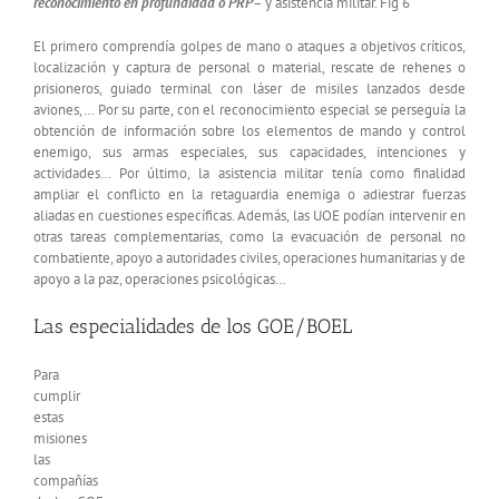
reconocimiento en profundidad o PRP
– y asistencia militar. Fig 6
El primero comprendía golpes de mano o ataques a objetivos críticos,
localización y captura de personal o material, rescate de rehenes o
prisioneros, guiado terminal con láser de misiles lanzados desde
aviones,… Por su parte, con el reconocimiento especial se perseguía la
obtención de información sobre los elementos de mando y control
enemigo, sus armas especiales, sus capacidades, intenciones y
actividades… Por último, la asistencia militar tenía como finalidad
ampliar el conflicto en la retaguardia enemiga o adiestrar fuerzas
aliadas en cuestiones específicas. Además, las UOE podían intervenir en
otras tareas complementarias, como la evacuación de personal no
combatiente, apoyo a autoridades civiles, operaciones humanitarias y de
apoyo a la paz, operaciones psicológicas…
Las especialidades de los GOE/BOEL
Para
cumplir
estas
misiones
las
compañías