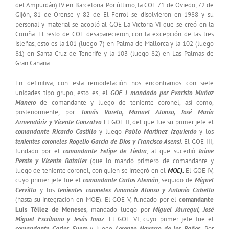
del Ampurdán) IV en Barcelona. Por último, la COE 71 de Oviedo, 72 de
Gijón, 81 de Orense y 82 de El Ferrol se disolvieron en 1988 y su
personal y material se acopló al GOE La Victoria VI que se creó en la
Coruña. El resto de COE desaparecieron, con la excepción de las tres
isleñas, esto es la 101 (luego 7) en Palma de Mallorca y la 102 (luego
81) en Santa Cruz de Tenerife y la 103 (luego 82) en Las Palmas de
Gran Canaria.
En definitiva, con esta remodelación nos encontramos con siete
unidades tipo grupo, esto es, el
GOE I mandado por Evaristo Muñoz
Manero
de comandante y luego de teniente coronel, así como,
posteriormente, por
Tomás Varela, Manuel Alonso, José María
Armendáriz y Vicente Gonzalvo
. El GOE II, del que fue su primer jefe el
comandante Ricardo Castillo
y luego
Pablo Martínez Izquierdo
y los
tenientes coroneles Rogelio García de Dios y Francisco Asensi
. El GOE III,
fundado por el
comandante Felipe de Tiedra
, al que sucedió
Jaime
Perote y Vicente Bataller
(que lo mandó primero de comandante y
luego de teniente coronel, con quien se integró en el
MOE).
El GOE IV,
cuyo primer jefe fue el
comandante Carlos Alemán
, seguido de
Miguel
Cervilla
y los
tenientes coroneles Amancio Alonso y Antonio Cabello
(hasta su integración en MOE). El GOE V, fundado por el
comandante
Luis Téllez de Meneses
, mandado luego por
Miguel Jáuregui, José
Miguel Escribano y Jesús Imaz
. El GOE VI, cuyo primer jefe fue el
comandante Carlos Suero
y luego
Lorenzo Navarro de los Paños
. Por