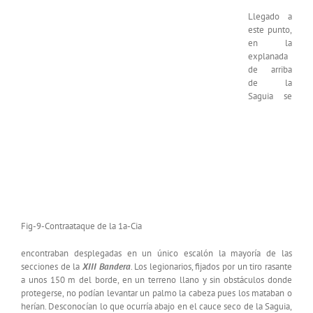
Llegado a
este punto,
en la
explanada
de arriba
de la
Saguia se
Fig-9-Contraataque de la 1a-Cia
encontraban desplegadas en un único escalón la mayoría de las
secciones de la
XIII Bandera
. Los legionarios, fijados por un tiro rasante
a unos 150 m del borde, en un terreno llano y sin obstáculos donde
protegerse, no podían levantar un palmo la cabeza pues los mataban o
herían. Desconocían lo que ocurría abajo en el cauce seco de la Saguia,