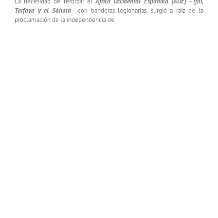
La necesidad de reforzar el
África Occidental Española (AOE)
–
Ifni,
Tarfaya y el Sáhara
– con banderas legionarias, surgió a raíz de la
proclamación de la independencia de