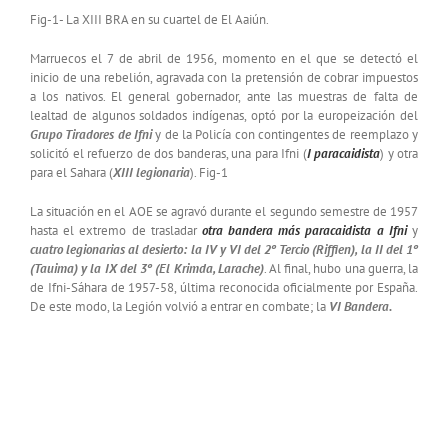
Fig-1- La XIII BRA en su cuartel de El Aaiún.
Marruecos el 7 de abril de 1956, momento en el que se detectó el
inicio de una rebelión, agravada con la pretensión de cobrar impuestos
a los nativos. El general gobernador, ante las muestras de falta de
lealtad de algunos soldados indígenas, optó por la europeización del
Grupo Tiradores de Ifni
y de la Policía con contingentes de reemplazo y
solicitó el refuerzo de dos banderas, una para Ifni (
I paracaidista
) y otra
para el Sahara (
XIII legionaria
). Fig-1
La situación en el AOE se agravó durante el segundo semestre de 1957
hasta el extremo de trasladar
otra bandera más paracaidista a Ifni
y
cuatro legionarias al desierto: la IV y VI del 2º Tercio (Riffien), la II del 1º
(Tauima) y la IX del 3º (El Krimda, Larache)
. Al final, hubo una guerra, la
de Ifni-Sáhara de 1957-58, última reconocida oficialmente por España.
De este modo, la Legión volvió a entrar en combate; la
VI Bandera.