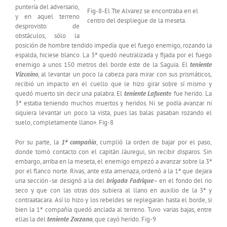
puntería del adversario,
Fig-8-El Tte Alvarez se encontraba en el
y en aquel terreno
centro del despliegue de la meseta.
desprovisto de
obstáculos, sólo la
posición de hombre tendido impedía que el fuego enemigo, rozando la
espalda, hiciese blanco. La 3ª quedó neutralizada y fijada por el fuego
enemigo a unos 150 metros del borde este de la Saguia. El
teniente
Vizcaíno
, al levantar un poco la cabeza para mirar con sus prismáticos,
recibió un impacto en el cuello que le hizo girar sobre sí mismo y
quedó muerto sin decir una palabra. El
teniente Lafuent
e fue herido. La
3ª estaba teniendo muchos muertos y heridos. Ni se podía avanzar ni
siquiera levantar un poco la vista, pues las balas pasaban rozando el
suelo, completamente llano». Fig-8
Por su parte, la
1ª compañía
, cumplió la orden de bajar por el paso,
donde tomó contacto con el capitán Jáuregui, sin recibir disparos. Sin
embargo, arriba en la meseta, el enemigo empezó a avanzar sobre la 3ª
por el flanco norte. Rivas, ante esta amenaza, ordenó a la 1ª que dejara
una sección -se designó a la del
brigada Fadrique
– en el fondo del rio
seco y que con las otras dos subiera al llano en auxilio de la 3ª y
contraatacara. Así lo hizo y los rebeldes se replegaran hasta el borde, si
bien la 1ª compañía quedó anclada al terreno. Tuvo varias bajas, entre
ellas la del
teniente Zorzano
, que cayó herido. Fig-9