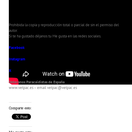
Prohibida la copia y reproducción total o parcial de sin el permiso del
autor.
Si te ha gustado déjanos tu Me gusta en las redes sociales.
Facebook
Instagram
X
Veteranos Paracaidistas de España
www.vetpac.es – email vetpac@vetpac.es
Comparte esto: