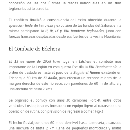
concesión de las dos últimas laureadas individuales en las filas
legionarias así lo acredita.
El conflicto finalizó a consecuencia del éxito obtenido durante la
operación Teide
, de limpieza y expulsión de las bandas del Sáhara; en la
misma participaron la
II, IV, IX y XIII banderas legionarios
, junto con
fuerzas francesas desplazadas desde sus fuertes de la vecina Mauritania.
El Combate de Edchera
El
13 de enero de 1958
tuvo lugar en
Edchera
el combate más
importante de la Legión en esta guerra. Ese día la
XIII Bandera
tenía la
orden de trasladarse hasta el paso de la
Saguia el Hamra
existente en
Edchera, a 30 km de
El Aaiún
, para efectuar un reconocimiento de la
margen derecha de este río seco, con paredones de 60 m de altura y
una anchura de hasta 2 kms.
Se organizó el convoy con unos 30 camiones Ford-K, entre otros
vehículos. Los legionarios formaron con equipo ligero al tratarse de una
operación de rutina, con previsión de regresar a comer. Fig-3
El lecho fluvial, con unos 60 m de desnivel hasta la meseta, alcanzaba
una anchura de hasta 2 km llena de pequeños montículos y matas