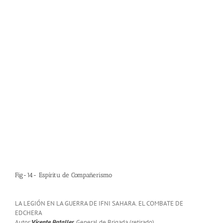
Fig-14- Espíritu de Compañerismo
LA LEGIÓN EN LA GUERRA DE IFNI SAHARA. EL COMBATE DE
EDCHERA
Autor:
Vicente Bataller
, General de Brigada (retirado)