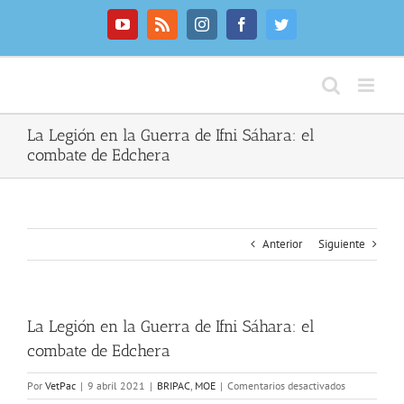
Saltar
al
YouTube
Rss
Instagram
Facebook
Twitter
contenido
La Legión en la Guerra de Ifni Sáhara: el
combate de Edchera
Anterior
Siguiente
La Legión en la Guerra de Ifni Sáhara: el
combate de Edchera
en
Por
VetPac
|
9 abril 2021
|
BRIPAC
,
MOE
|
Comentarios desactivados
La