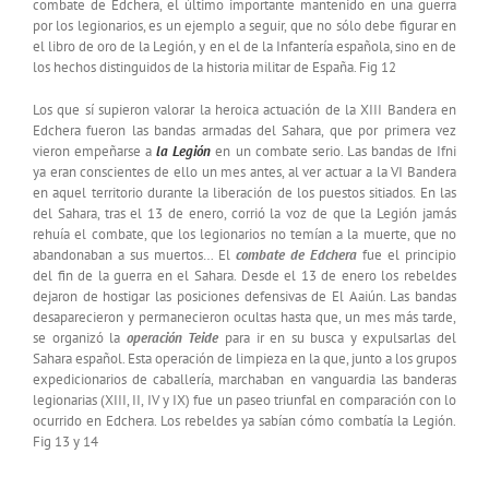
combate de Edchera, el último importante mantenido en una guerra
por los legionarios, es un ejemplo a seguir, que no sólo debe figurar en
el libro de oro de la Legión, y en el de la Infantería española, sino en de
los hechos distinguidos de la historia militar de España. Fig 12
Los que sí supieron valorar la heroica actuación de la XIII Bandera en
Edchera fueron las bandas armadas del Sahara, que por primera vez
vieron empeñarse a
la Legión
en un combate serio. Las bandas de Ifni
ya eran conscientes de ello un mes antes, al ver actuar a la VI Bandera
en aquel territorio durante la liberación de los puestos sitiados. En las
del Sahara, tras el 13 de enero, corrió la voz de que la Legión jamás
rehuía el combate, que los legionarios no temían a la muerte, que no
abandonaban a sus muertos… El
combate de Edchera
fue el principio
del fin de la guerra en el Sahara. Desde el 13 de enero los rebeldes
dejaron de hostigar las posiciones defensivas de El Aaiún. Las bandas
desaparecieron y permanecieron ocultas hasta que, un mes más tarde,
se organizó la
operación Teide
para ir en su busca y expulsarlas del
Sahara español. Esta operación de limpieza en la que, junto a los grupos
expedicionarios de caballería, marchaban en vanguardia las banderas
legionarias (XIII, II, IV y IX) fue un paseo triunfal en comparación con lo
ocurrido en Edchera. Los rebeldes ya sabían cómo combatía la Legión.
Fig 13 y 14