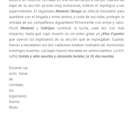
bajas de su sección ya eran muy numerosas, ordenó el repliegue a los
supervivientes. El legionario
Maderal Oleaga
se ofreció voluntario para
quedarse con el brigada y entre ambos, a costa de sus vidas, proteger la
retirada de sus compañeros. Aguantaron firmemente con arrojo y valor.
Murió
Maderal
y
Fadrique
continuó la lucha, cada vez con más
impactos, hasta que cayó muerto no sin antes gritar un
¡Viva España!
que oyeron los legionarios de su sección que se replegaban. Cuando
fueron a rescatarles sus dos cadáveres estaban rodeados de numerosos
enemigos muertos. Las bajas fueron elevadas en ambos bandos. La XIII
sufrió
treinta y siete muertos y cincuenta heridos; la IV, dos muertos
.
Durante las
ocho horas
de
combate,
los
legionarios
fueron
fieles