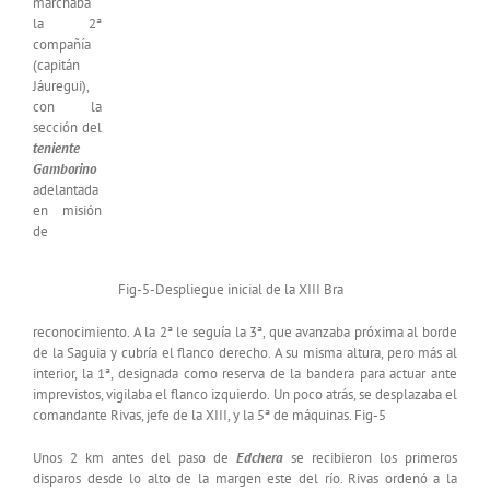
marchaba
la 2ª
compañía
(capitán
Jáuregui),
con la
sección del
teniente
Gamborino
adelantada
en misión
de
Fig-5-Despliegue inicial de la XIII Bra
reconocimiento. A la 2ª le seguía la 3ª, que avanzaba próxima al borde
de la Saguia y cubría el flanco derecho. A su misma altura, pero más al
interior, la 1ª, designada como reserva de la bandera para actuar ante
imprevistos, vigilaba el flanco izquierdo. Un poco atrás, se desplazaba el
comandante Rivas, jefe de la XIII, y la 5ª de máquinas. Fig-5
Unos 2 km antes del paso de
Edchera
se recibieron los primeros
disparos desde lo alto de la margen este del río. Rivas ordenó a la