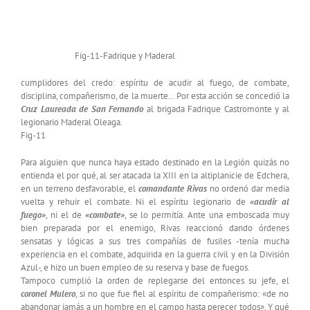
Fig-11-Fadrique y Maderal
cumplidores del credo: espíritu de acudir al fuego, de combate,
disciplina, compañerismo, de la muerte… Por esta acción se concedió la
Cruz Laureada de San Fernando
al brigada Fadrique Castromonte y al
legionario Maderal Oleaga.
Fig-11
Para alguien que nunca haya estado destinado en la Legión quizás no
entienda el por qué, al ser atacada la XIII en la altiplanicie de Edchera,
en un terreno desfavorable, el
comandante Rivas
no ordenó dar media
vuelta y rehuir el combate. Ni el espíritu legionario de
«acudir al
fuego»
, ni el de
«combate»
, se lo permitía. Ante una emboscada muy
bien preparada por el enemigo, Rivas reaccionó dando órdenes
sensatas y lógicas a sus tres compañías de fusiles -tenía mucha
experiencia en el combate, adquirida en la guerra civil y en la División
Azul-, e hizo un buen empleo de su reserva y base de fuegos.
Tampoco cumplió la orden de replegarse del entonces su jefe, el
coronel Mulero
, si no que fue fiel al espíritu de compañerismo: «de no
abandonar jamás a un hombre en el campo hasta perecer todos». Y qué