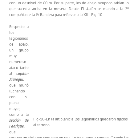
con un desnivel de 60 m. Por su parte, los de abajo tampoco sabían lo
que sucedía arriba en la meseta. Desde El Aaiún se mandó a la 2ª
compañía de la IV Bandera para reforzar a la XIII. Fig-10
Respecto a
los
legionarios
de abajo,
un grupo
muy
numeroso
atacó tanto
al
capitán
Jáuregui
,
que murió
luchando
con su
plana
mayor,
como a la
Fig-10-En la altiplanicie los legionarios quedaron fijados
sección de
al terreno
Fadrique
,
que
sostuvo un violento combate en una lucha cuerpo a cuerpo. Cuando las