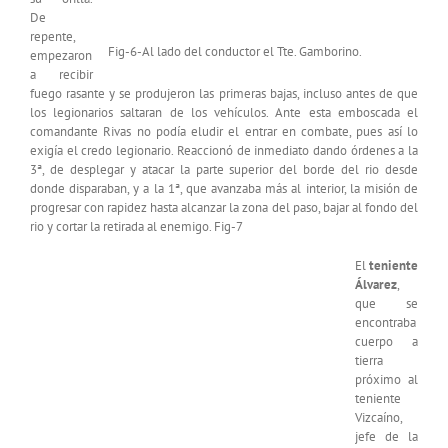
De
repente,
Fig-6-Al lado del conductor el Tte. Gamborino.
empezaron
a recibir
fuego rasante y se produjeron las primeras bajas, incluso antes de que
los legionarios saltaran de los vehículos. Ante esta emboscada el
comandante Rivas no podía eludir el entrar en combate, pues así lo
exigía el credo legionario. Reaccionó de inmediato dando órdenes a la
3ª, de desplegar y atacar la parte superior del borde del rio desde
donde disparaban, y a la 1ª, que avanzaba más al interior, la misión de
progresar con rapidez hasta alcanzar la zona del paso, bajar al fondo del
rio y cortar la retirada al enemigo. Fig-7
El
teniente
Álvarez
,
que se
encontraba
cuerpo a
tierra
próximo al
teniente
Vizcaíno,
jefe de la