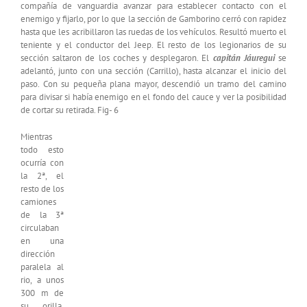
compañía de vanguardia avanzar para establecer contacto con el
enemigo y fijarlo, por lo que la sección de Gamborino cerró con rapidez
hasta que les acribillaron las ruedas de los vehículos. Resultó muerto el
teniente y el conductor del Jeep. El resto de los legionarios de su
sección saltaron de los coches y desplegaron. El
capitán Jáuregui
se
adelantó, junto con una sección (Carrillo), hasta alcanzar el inicio del
paso. Con su pequeña plana mayor, descendió un tramo del camino
para divisar si había enemigo en el fondo del cauce y ver la posibilidad
de cortar su retirada. Fig- 6
Mientras
todo esto
ocurría con
la 2ª, el
resto de los
camiones
de la 3ª
circulaban
en una
dirección
paralela al
rio, a unos
300 m de
su orilla.