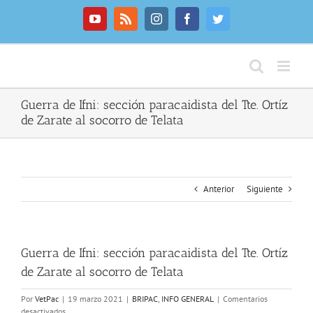
Saltar
al
YouTube
Rss
Instagram
Facebook
Twitter
contenido
Guerra de Ifni: sección paracaidista del Tte. Ortíz
de Zarate al socorro de Telata
Anterior
Siguiente
Guerra de Ifni: sección paracaidista del Tte. Ortíz
de Zarate al socorro de Telata
Por
VetPac
|
19 marzo 2021
|
BRIPAC
,
INFO GENERAL
|
Comentarios
en
desactivados