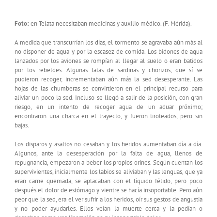
Foto:
en Telata necesitaban medicinas y auxilio médico. (F. Mérida).
A medida que transcurrían los días, el tormento se agravaba aún más al
no disponer de agua y por la escasez de comida. Los bidones de agua
lanzados por los aviones se rompían al llegar al suelo o eran batidos
por los rebeldes. Algunas latas de sardinas y chorizos, que sí se
pudieron recoger, incrementaban aún más la sed desesperante. Las
hojas de las chumberas se convirtieron en el principal recurso para
aliviar un poco la sed. Incluso se llegó a salir de la posición, con gran
riesgo, en un intento de recoger agua de un aduar próximo;
encontraron una charca en el trayecto, y fueron tiroteados, pero sin
bajas.
Los disparos y asaltos no cesaban y los heridos aumentaban día a día.
Algunos, ante la desesperación por la falta de agua, llenos de
repugnancia, empezaron a beber los propios orines. Según cuentan los
supervivientes, inicialmente los labios se aliviaban y las lenguas, que ya
eran carne quemada, se aplacaban con el líquido fétido, pero poco
después el dolor de estómago y vientre se hacía insoportable. Pero aún
peor que la sed, era el ver sufrir a los heridos, oír sus gestos de angustia
y no poder ayudarles. Ellos veían la muerte cerca y la pedían o