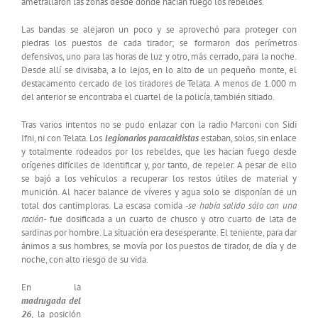
ametrallaron las zonas desde donde hacían fuego los rebeldes.
Las bandas se alejaron un poco y se aprovechó para proteger con
piedras los puestos de cada tirador; se formaron dos perímetros
defensivos, uno para las horas de luz y otro, más cerrado, para la noche.
Desde allí se divisaba, a lo lejos, en lo alto de un pequeño monte, el
destacamento cercado de los tiradores de Telata. A menos de 1.000 m
del anterior se encontraba el cuartel de la policía, también sitiado.
Tras varios intentos no se pudo enlazar con la radio Marconi con Sidi
Ifni, ni con Telata. Los
legionarios paracaidistas
estaban, solos, sin enlace
y totalmente rodeados por los rebeldes, que les hacían fuego desde
orígenes difíciles de identificar y, por tanto, de repeler. A pesar de ello
se bajó a los vehículos a recuperar los restos útiles de material y
munición. Al hacer balance de víveres y agua solo se disponían de un
total dos cantimploras. La escasa comida
-se había salido sólo con una
ración-
fue dosificada a un cuarto de chusco y otro cuarto de lata de
sardinas por hombre. La situación era desesperante. El teniente, para dar
ánimos a sus hombres, se movía por los puestos de tirador, de día y de
noche, con alto riesgo de su vida.
En la
madrugada del
26
, la posición