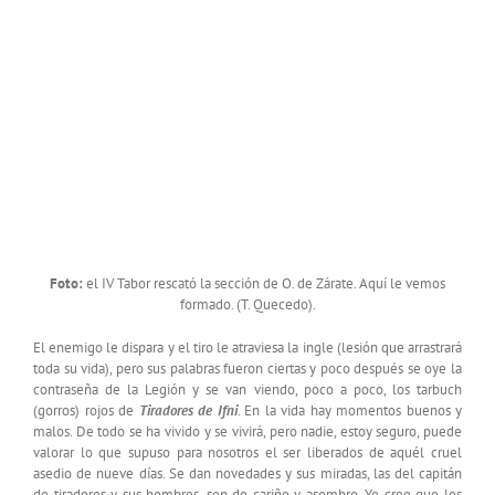
Foto:
el IV Tabor rescató la sección de O. de Zárate. Aquí le vemos
formado. (T. Quecedo).
El enemigo le dispara y el tiro le atraviesa la ingle (lesión que arrastrará
toda su vida), pero sus palabras fueron ciertas y poco después se oye la
contraseña de la Legión y se van viendo, poco a poco, los tarbuch
(gorros) rojos de
Tiradores de Ifni
. En la vida hay momentos buenos y
malos. De todo se ha vivido y se vivirá, pero nadie, estoy seguro, puede
valorar lo que supuso para nosotros el ser liberados de aquél cruel
asedio de nueve días. Se dan novedades y sus miradas, las del capitán
de tiradores y sus hombres, son de cariño y asombro. Yo creo que les