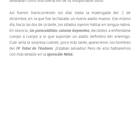
deseaban como una liberación de su insoportable dolor.
Así fueron transcurriendo los días hasta la madrugada del 2 de
diciembre, en la que fue rechazado un nuevo asalto masivo. Ese mismo
día, hacia las dos de la tarde, los sitiados oyeron hablar en lengua nativa.
En silencio,
los paracaidistas calaron bayonetas
, decididos a enfrentarse
cuerpo a cuerpo a lo que suponían un asalto definitivo del enemigo.
Cuál sería la sorpresa cuando, poco más tarde, aparecieron los hombres
del
IV Tabor de Tiradores
. ¡Estaban salvados! Pero de ello hablaremos
con más detalle en la
operación Netol.