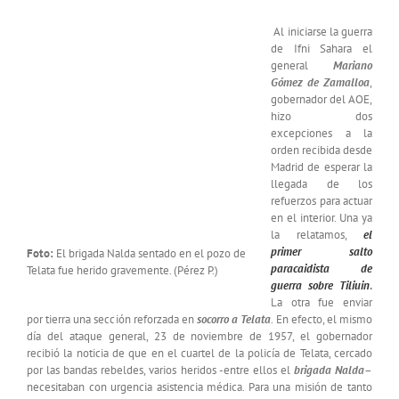
Al iniciarse la guerra
de Ifni Sahara el
general
Mariano
Gómez de Zamalloa
,
gobernador del AOE,
hizo dos
excepciones a la
orden recibida desde
Madrid de esperar la
llegada de los
refuerzos para actuar
en el interior. Una ya
la relatamos,
el
primer salto
Foto:
El brigada Nalda sentado en el pozo de
paracaidista de
Telata fue herido gravemente. (Pérez P.)
guerra sobre Tiliuin
.
La otra fue enviar
por tierra una sección reforzada en
socorro a Telata
. En efecto, el mismo
día del ataque general, 23 de noviembre de 1957, el gobernador
recibió la noticia de que en el cuartel de la policía de Telata, cercado
por las bandas rebeldes, varios heridos -entre ellos el
brigada Nalda
–
necesitaban con urgencia asistencia médica. Para una misión de tanto