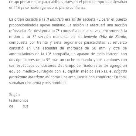
riesgo pensó en los paracaidistas, pues en el poco tiempo que llevaban
en Ifni ya se habían ganado su plena confianza.
La orden cursada a la
II Bandera
era así de escueta «Liberar el puesto
proporcionándole apoyo sanitario. La misión la efectuará una sección
reforzada». Se designó a la 7ª compañía que, a su vez, encomendó la
misión a su 3ª sección mandada por el
teniente Ortiz de Zárate
,
compuesta por treinta y siete legionarios paracaidistas. El refuerzo
consistió en una escuadra de morteros de 50 mm y otra de
ametralladoras de la 10ª compañía, un aparato de radio Marconi con
dos operadores de la 9ª, más un coche comando y dos camiones con
sus respectivos conductores. Del Grupo de Tiradores se les agregó un
equipo médico-quirúrgico con el capitán médico Freixas, el
brigada
practicante Manrique
, así como una ambulancia con conductor. En total
sumaban cincuenta y seis hombres.
Según
testimonios
de sus