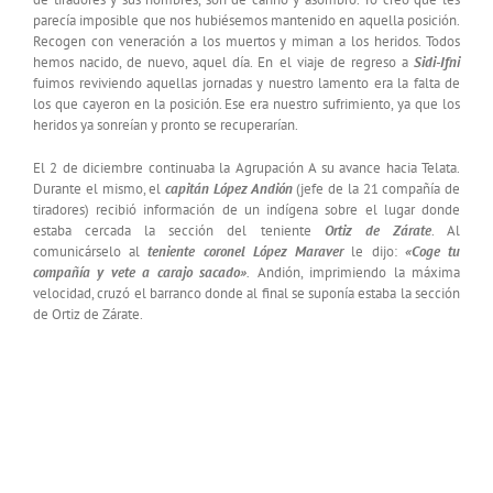
parecía imposible que nos hubiésemos mantenido en aquella posición.
Recogen con veneración a los muertos y miman a los heridos. Todos
hemos nacido, de nuevo, aquel día. En el viaje de regreso a
Sidi-Ifni
fuimos reviviendo aquellas jornadas y nuestro lamento era la falta de
los que cayeron en la posición. Ese era nuestro sufrimiento, ya que los
heridos ya sonreían y pronto se recuperarían.
El 2 de diciembre continuaba la Agrupación A su avance hacia Telata.
Durante el mismo, el
capitán López Andión
(jefe de la 21 compañía de
tiradores) recibió información de un indígena sobre el lugar donde
estaba cercada la sección del teniente
Ortiz de Zárate
. Al
comunicárselo al
teniente coronel López Maraver
le dijo:
«Coge tu
compañía y vete a carajo sacado»
.
Andión, imprimiendo la máxima
velocidad, cruzó el barranco donde al final se suponía estaba la sección
de Ortiz de Zárate.