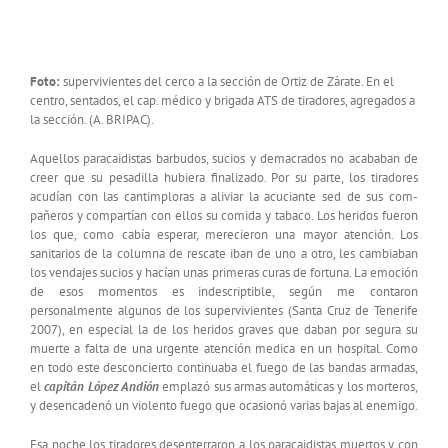
Foto:
supervivientes del cerco a la sección de Ortiz de Zárate. En el
centro, sentados, el cap. médico y brigada ATS de tiradores, agregados a
la sección. (A. BRIPAC).
Aquellos paracaidistas barbudos, sucios y demacrados no acababan de
creer que su pesadilla hubiera finalizado. Por su parte, los tiradores
acudían con las cantimploras a aliviar la acuciante sed de sus com­
pañeros y compartían con ellos su comida y tabaco. Los heridos fueron
los que, como cabía esperar, merecieron una mayor atención. Los
sanitarios de la columna de rescate iban de uno a otro, les cambiaban
los vendajes sucios y hacían unas primeras curas de fortuna. La emoción
de esos momentos es indescriptible, según me contaron
personalmente algunos de los supervivientes (Santa Cruz de Tenerife
2007), en especial la de los heridos graves que daban por segura su
muerte a falta de una urgente atención medica en un hospital. Como
en todo este desconcierto continuaba el fuego de las bandas armadas,
el
capitán López Andión
emplazó sus armas automáticas y los morteros,
y desencadenó un violento fuego que ocasionó varias bajas al enemigo.
Esa noche los tiradores desenterraron a los paracaidistas muertos y con