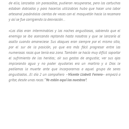
de ella, lanzadas sin paracaídas, pudieron recuperarse, pero los cartuchos
estaban doblados y para hacerlos utilizables hubo que hacer una labor
artesanal pasándolos cientos de veces con el mosquetón hacia la recamara
y así se fue corrigiendo la desviación…
«Los días eran interminables y las noches angustiosas, sabiendo que el
enemigo se iba acercando reptando hasta nosotros y que se lanzaría al
asalto cuando amaneciese. Sus ataques eran siempre por el mismo sitio,
por el sur de la posición, ya que era más fácil progresar entre las
numerosas rocas que tenía esa zona. También se hacía muy difícil soportar
el sufrimiento de los heridos; oír sus gestos de angustia; ver sus ojos
implorando agua y no poder ayudarles era un martirio y a Dios le
pedíamos la muerte ante que incorporarnos a aquel grupo de seres
angustiados…El día 2 un compañero –
Vicente Llobell Ferrero
– empezó a
gritar, desde unas rocas:
“
Ya están aquí los nuestros”.