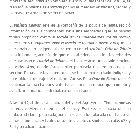
montar la seguridad en completo silencio. Al amanecer del día 24, se
reanudó la marcha, ralentizada por los numerosos obstáculos, baches y
piedras que a menudo se encontraban.
El
teniente Cuevas,
jefe de la compañía de la policía de Telata, recibió
información de sus confidentes sobre una emboscada que las bandas
tenían preparada contra la
sección de los paracaidistas
. Por tal motivo
Cuevas, en sus
«Apuntes sobre el asedio de Telata» (Cuevas 2005)
, relata
que envió a un indígena al encuentro con el
teniente Ortiz de Zárate
para informarle, además de que eran alrededor de cien los rebeldes
que atacaban el
cuartel de Telata
, del lugar exacto, un collado próximo
al
vértice Agri
, donde éstos tenían preparada una emboscada a la
sección. En una de las detenciones, se les acercó el citado indígena y
transmitió el mensaje del teniente Cuevas. Pero
Ortiz de Zárate
decidió
continuar la marcha pues, ante todo, tenía una misión que cumplir y
aquella información podía tratarse de una trampa.
A las 10:45, al llegar a la altura del yebel Agri-vértice Timgrat, nuevas
barreras volvieron a detener el convoy. Esta vez se trataba de una
emboscada bien preparada, pues la sección fue atacada con fuego de
armas automáticas y fusiles desde tres puntos distintos: las cotas 628 y
624 y un aduar próximo.