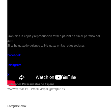
Prohibida la copia y reproducción total o parcial de sin el permiso del
autor.
Si te ha gustado déjanos tu Me gusta en las redes sociales.
Facebook
Instagram
X
Veteranos Paracaidistas de España
www.vetpac.es – email vetpac@vetpac.es
Comparte esto: