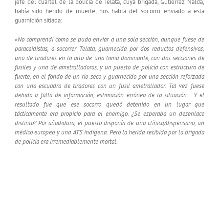
jefe del cuartel de la policía de Telata, cuya brigada, Gutierrez Nalda,
había sido herido de muerte, nos habla del socorro enviado a esta
guarnición sitiada:
«No comprendí como se pudo enviar a una sola sección, aunque fuese de
paracaidistas, a socorrer Telata, guarnecida por dos reductos defensivos,
uno de tiradores en lo alto de una loma dominante, con dos secciones de
fusiles y una de ametralladoras, y un puesto de policía con estructura de
fuerte, en el fondo de un río seco y guarnecido por una sección reforzada
con una escuadra de tiradores con un fusil ametrallador. Tal vez fuese
debido a falta de información, estimación errónea de la situación… Y el
resultado fue que ese socorro quedó detenido en un lugar que
tácticamente era propicio para el enemigo. ¿Se esperaba un desenlace
distinto? Por añadidura, el puesto disponía de una clínica/dispensario, un
médico europeo y una ATS indígena. Pero la herida recibida por la brigada
de policía era irremediablemente mortal.