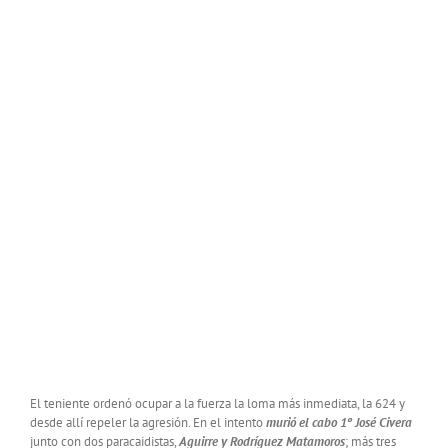
El teniente ordenó ocupar a la fuerza la loma más inmediata, la 624 y
desde allí repeler la agresión. En el intento
murió el cabo 1º José Civera
junto con dos paracaidistas,
Aguirre y Rodríguez Matamoros
; más tres