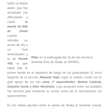
sufrió un fuerte
asalto que fue
rechazado con
dificultades y
causó
l
a
muerte de Ortiz
de Zárate
cuando
indicaba un
sector de tiro a
un fusil
ametrallador, y
Foto:
en la madrugada del 26 de nov. murió el
la de
Vicente
teniente Ortiz de Zárate. (A. BRIPAC).
Vila
, el que
había sido el
primer herido en el bautismo de fuego de los paracaidistas. El único
sargento de la sección,
Moncada Pujol
, cogió el mando. Contó con el
gran apoyo de los tres
c
abos 1º supervivientes:
J
iménez Calderón,
González García y Oliva Hernández
, cuya actuación entre los soldados
fue decisiva para mantener su moral, como así lo reconocieron los
supervivientes.
En los citados apuntes sobre el asedio de Telata, el teniente Cuevas,