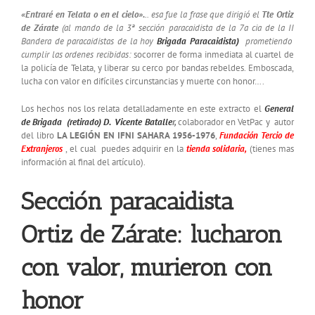
«Entraré en Telata o en el cielo».
.. esa fue la frase que dirigió el
Tte Ortiz
de Zárate
(al mando de la 3ª sección paracaidista de la 7a cia de la II
Bandera de paracaidistas de la hoy
Brigada Paracaidista)
prometiendo
cumplir las ordenes recibidas:
socorrer de forma inmediata al cuartel de
la policía de Telata, y liberar su cerco por bandas rebeldes. Emboscada,
lucha con valor en difíciles circunstancias y muerte con honor….
Los hechos nos los relata detalladamente en este extracto el
General
de Brigada (retirado) D. Vicente Batalle
r,
colaborador en VetPac y autor
del libro
LA LEGIÓN EN IFNI SAHARA 1956-1976
,
Fundación Tercio de
Extranjeros
, el cual puedes adquirir en la
tienda solidaria,
(tienes mas
información al final del artículo).
Sección paracaidista
Ortiz de Zárate: lucharon
con valor, murieron con
honor