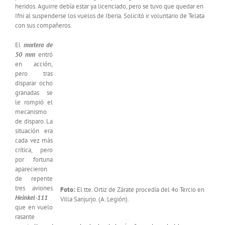
heridos. Aguirre debía estar ya licenciado, pero se tuvo que quedar en
Ifni al suspenderse los vuelos de Iberia. Solicitó ir voluntario de Telata
con sus compañeros.
El
mortero de
50 mm
entró
en acción,
pero tras
disparar ocho
granadas se
le rompió el
mecanismo
de disparo. La
situación era
cada vez más
crítica, pero
por fortuna
aparecieron
de repente
tres aviones
Foto:
El tte. Ortiz de Zárate procedía del 4o Tercio en
Heinkel-111
Villa Sanjurjo. (A. Legión).
que en vuelo
rasante