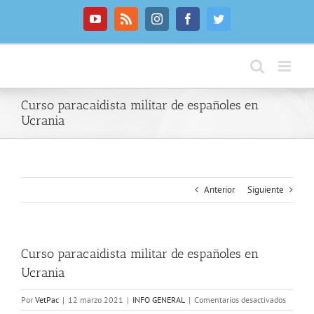
Saltar
al
YouTube
Rss
Instagram
Facebook
Twitter
contenido
Curso paracaidista militar de españoles en
Ucrania
Anterior
Siguiente
Curso paracaidista militar de españoles en
Ucrania
en
Por
VetPac
|
12 marzo 2021
|
INFO GENERAL
|
Comentarios desactivados
Curso