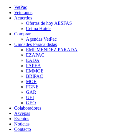
Saltar
YouTube
Rss
Instagram
Facebook
Twitter
VetPac
al
Veteranos
contenido
Acuerdos
Ofertas de hoy AESFAS
Cetina Hotels
Comprar
Agendas VetPac
Unidades Paracaidistas
EMP MENDEZ PARADA
EZAPAC
EADA
PAPEA
EMMOE
BRIPAC
MOE
FGNE
GAR
UEI
GEO
Colaboradores
Asvepas
Eventos
Noticias
Contacto