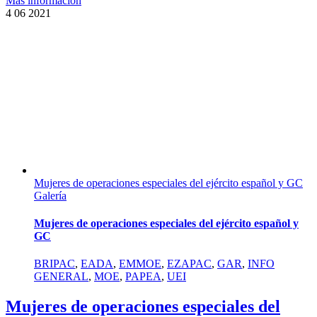
Más información
4
06 2021
Mujeres de operaciones especiales del ejército español y GC
Galería
Mujeres de operaciones especiales del ejército español y
GC
BRIPAC
,
EADA
,
EMMOE
,
EZAPAC
,
GAR
,
INFO
GENERAL
,
MOE
,
PAPEA
,
UEI
Mujeres de operaciones especiales del