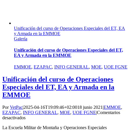
Unificación del curso de Operaciones Especiales del ET, EA
y Armada en la EMMOE
Galería
Unificación del curso de Operaciones Especiales del ET,
EA y Armada en la EMMOE
EMMOE
,
EZAPAC
,
INFO GENERAL
,
MOE
,
UOE FGNE
Unificación del curso de Operaciones
Especiales del ET, EA y Armada en la
EMMOE
Por
VetPac
|
2025-04-16T19:09:46+02:00
18 junio 2021
|
EMMOE
,
EZAPAC
,
INFO GENERAL
,
MOE
,
UOE FGNE
|
Comentarios
en
desactivados
Unificación
La Escuela Militar de Montaña y Operaciones Especiales
del