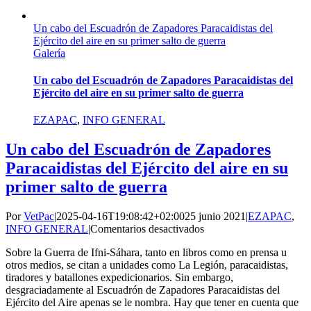
Un cabo del Escuadrón de Zapadores Paracaidistas del
Ejército del aire en su primer salto de guerra
Galería
Un cabo del Escuadrón de Zapadores Paracaidistas del
Ejército del aire en su primer salto de guerra
EZAPAC
,
INFO GENERAL
Un cabo del Escuadrón de Zapadores
Paracaidistas del Ejército del aire en su
primer salto de guerra
Por
VetPac
|
2025-04-16T19:08:42+02:00
25 junio 2021
|
EZAPAC
,
en
INFO GENERAL
|
Comentarios desactivados
Un
Sobre la Guerra de Ifni-Sáhara, tanto en libros como en prensa u
cabo
otros medios, se citan a unidades como La Legión, paracaidistas,
del
tiradores y batallones expedicionarios. Sin embargo,
Escuadrón
desgraciadamente al Escuadrón de Zapadores Paracaidistas del
de
Ejército del Aire apenas se le nombra. Hay que tener en cuenta que
Zapadores