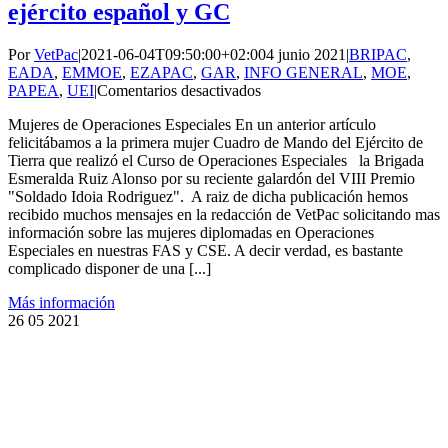
ejército español y GC
Por
VetPac
|
2021-06-04T09:50:00+02:00
4 junio 2021
|
BRIPAC
,
EADA
,
EMMOE
,
EZAPAC
,
GAR
,
INFO GENERAL
,
MOE
,
en
PAPEA
,
UEI
|
Comentarios desactivados
Mujeres
Mujeres de Operaciones Especiales En un anterior artículo
de
felicitábamos a la primera mujer Cuadro de Mando del Ejército de
operaciones
Tierra que realizó el Curso de Operaciones Especiales la Brigada
especiales
Esmeralda Ruiz Alonso por su reciente galardón del VIII Premio
del
"Soldado Idoia Rodriguez". A raiz de dicha publicación hemos
ejército
recibido muchos mensajes en la redacción de VetPac solicitando mas
español
información sobre las mujeres diplomadas en Operaciones
y
Especiales en nuestras FAS y CSE. A decir verdad, es bastante
GC
complicado disponer de una [...]
Más información
26
05 2021