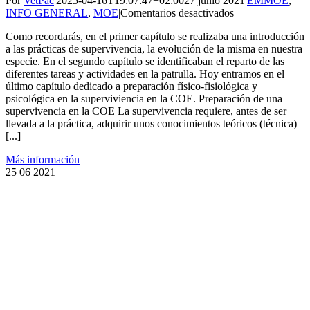
Por
VetPac
|
2025-04-16T19:07:47+02:00
27 junio 2021
|
EMMOE
,
en
INFO GENERAL
,
MOE
|
Comentarios desactivados
Preparación
Como recordarás, en el primer capítulo se realizaba una introducción
de
a las prácticas de supervivencia, la evolución de la misma en nuestra
una
especie. En el segundo capítulo se identificaban el reparto de las
supervivencia
diferentes tareas y actividades en la patrulla. Hoy entramos en el
en
último capítulo dedicado a preparación físico-fisiológica y
la
psicológica en la superviviencia en la COE. Preparación de una
COE
supervivencia en la COE La supervivencia requiere, antes de ser
capítulo
llevada a la práctica, adquirir unos conocimientos teóricos (técnica)
3
[...]
Más información
25
06 2021