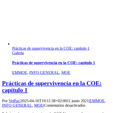
Prácticas de supervivencia en la COE: capítulo 1
Galería
Prácticas de supervivencia en la COE: capítulo 1
EMMOE
,
INFO GENERAL
,
MOE
Prácticas de supervivencia en la COE:
capítulo 1
Por
VetPac
|
2025-04-16T19:11:38+02:00
11 junio 2021
|
EMMOE
,
en
INFO GENERAL
,
MOE
|
Comentarios desactivados
Prácticas