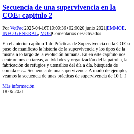
Secuencia de una supervivencia en la
COE: capítulo 2
Por
VetPac
|
2025-04-16T19:09:36+02:00
20 junio 2021
|
EMMOE
,
en
INFO GENERAL
,
MOE
|
Comentarios desactivados
Secuencia
En el anterior capítulo 1 de Prácticas de Supervivencia en la COE se
de
puso de manifiesto la historia de la supervivencia y los tipos de la
una
misma a lo largo de la evolución humana. En en este capítulo nos
supervivencia
centraremos en tareas, actividades y organización del la patrulla, la
en
fabricación de refugios y utensilios del día a día, búsqueda de
la
comida etc... Secuencia de una supervivencia A modo de ejemplo,
COE:
veamos la secuencia de unas prácticas de supervivencia de 10 [...]
capítulo
2
Más información
18
06 2021