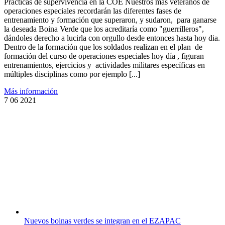
Prácticas de supervivencia en la COE Nuestros más veteranos de
de
operaciones especiales recordarán las diferentes fases de
supervivencia
entrenamiento y formación que superaron, y sudaron, para ganarse
en
la deseada Boina Verde que los acreditaría como "guerrilleros",
la
dándoles derecho a lucirla con orgullo desde entonces hasta hoy dia.
COE:
Dentro de la formación que los soldados realizan en el plan de
capítulo
formación del curso de operaciones especiales hoy día , figuran
1
entrenamientos, ejercicios y actividades militares específicas en
múltiples disciplinas como por ejemplo [...]
Más información
7
06 2021
Nuevos boinas verdes se integran en el EZAPAC