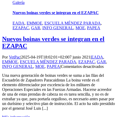
Galería
Nuevos boinas verdes se integran en el EZAPAC
EADA
,
EMMOE
,
ESCUELA MÉNDEZ PARADA
,
EZAPAC
,
GAR
,
INFO GENERAL
,
MOE
,
PAPEA
Nuevos boinas verdes se integran en el
EZAPAC
Por
VetPac
|
2025-04-19T18:02:01+02:00
7 junio 2021
|
EADA
,
EMMOE
,
ESCUELA MÉNDEZ PARADA
,
EZAPAC
,
GAR
,
en
INFO GENERAL
,
MOE
,
PAPEA
|
Comentarios desactivados
Nuevos
Una nueva generación de boinas verdes se suma a las filas del
boinas
Escuadrón de Zapadores Paracaidistas La boina verde es el
verdes
elemento diferenciador por excelencia de los militares de
se
Operaciones Especiales en las Fuerzas Armadas. Hacerse acreedor
integran
de una de estas prendas de cabeza no es tarea sencilla, y no es de
en
extrañar ya que, para portarla orgulloso, es necesario antes pasar por
el
un durísimo y selectivo plan de instrucción. El acto ha sido presidido
EZAP
por el general José Luis [...]