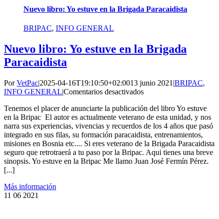
Nuevo libro: Yo estuve en la Brigada Paracaidista
BRIPAC
,
INFO GENERAL
Nuevo libro: Yo estuve en la Brigada
Paracaidista
Por
VetPac
|
2025-04-16T19:10:50+02:00
13 junio 2021
|
BRIPAC
,
en
INFO GENERAL
|
Comentarios desactivados
Nuevo
Tenemos el placer de anunciarte la publicación del libro Yo estuve
libro:
en la Bripac El autor es actualmente veterano de esta unidad, y nos
Yo
narra sus experiencias, vivencias y recuerdos de los 4 años que pasó
estuve
integrado en sus filas, su formación paracaidista, entrenamientos,
en
misiones en Bosnia etc.... Si eres veterano de la Brigada Paracaidista
la
seguro que retrotraerá a tu paso por la Bripac. Aqui tienes una breve
Brigada
sinopsis. Yo estuve en la Bripac Me llamo Juan José Fermín Pérez.
Paracaidista
[...]
Más información
11
06 2021