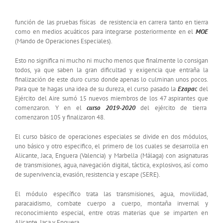
función de las pruebas físicas de resistencia en carrera tanto en tierra
como en medios acuáticos para integrarse posteriormente en el
MOE
(Mando de Operaciones Especiales).
Esto no significa ni mucho ni mucho menos que finalmente lo consigan
todos, ya que saben la gran dificultad y exigencia que entraña la
finalización de este duro curso donde apenas lo culminan unos pocos.
Para que te hagas una idea de su dureza, el curso pasado la
Ezapa
c
del
Ejército del Aire sumó 15 nuevos miembros de los 47 aspirantes que
comenzaron. Y en el
curso 2019-2020
del ejército de tierra
comenzaron 105 y finalizaron 48.
El curso básico de operaciones especiales se divide en dos módulos,
uno básico y otro especifico, el primero de los cuales se desarrolla en
Alicante, Jaca, Enguera (Valencia) y Marbella (Málaga) con asignaturas
de transmisiones, agua, navegación digital, táctica, explosivos, así como
de supervivencia, evasión, resistencia y escape (SERE).
El módulo específico trata las transmisiones, agua, movilidad,
paracaidismo, combate cuerpo a cuerpo, montaña invernal y
reconocimiento especial, entre otras materias que se imparten en
Alicante, Jaca y Enguera.