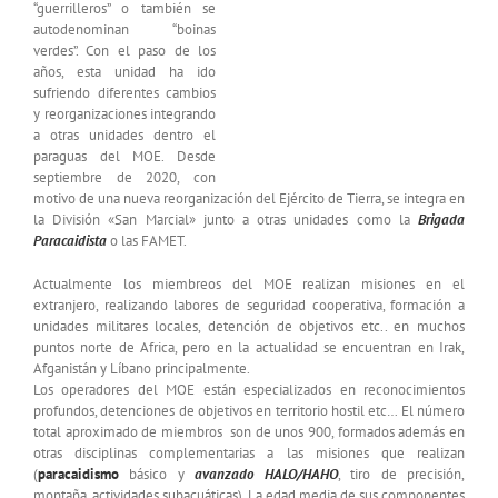
“guerrilleros” o también se
autodenominan “boinas
verdes”. Con el paso de los
años, esta unidad ha ido
sufriendo diferentes cambios
y reorganizaciones integrando
a otras unidades dentro el
paraguas del MOE. Desde
septiembre de 2020, con
motivo de una nueva reorganización del Ejército de Tierra, se integra en
la División «San Marcial» junto a otras unidades como la
Brigada
Paracaidista
o las FAMET.
Actualmente los miembreos del MOE realizan misiones en el
extranjero, realizando labores de seguridad cooperativa, formación a
unidades militares locales, detención de objetivos etc.. en muchos
puntos norte de Africa, pero en la actualidad se encuentran en Irak,
Afganistán y Líbano principalmente.
Los operadores del MOE están especializados en reconocimientos
profundos, detenciones de objetivos en territorio hostil etc… El número
total aproximado de miembros son de unos 900, formados además en
otras disciplinas complementarias a las misiones que realizan
(
paracaidismo
básico y
avanzado HALO/HAHO
, tiro de precisión,
montaña, actividades subacuáticas). La edad media de sus componentes