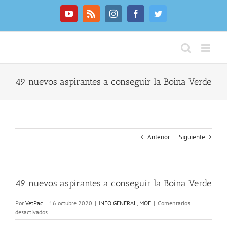
Saltar
al
YouTube
Rss
Instagram
Facebook
Twitter
contenido
49 nuevos aspirantes a conseguir la Boina Verde
Anterior
Siguiente
49 nuevos aspirantes a conseguir la Boina Verde
Por
VetPac
|
16 octubre 2020
|
INFO GENERAL
,
MOE
|
Comentarios
en
desactivados
49