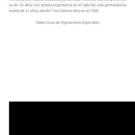
es de 34 años con amplia experiencia en el ejército, una permanencia
media de 12 años, siendo 7 los últimos años en el MOE.
Video Curso de Operaciones Especiales