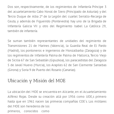
Dos son, respectivamente, de los regimientos de Infantería Príncipe 3
del acuartelamiento Cabo Noval de Siero (Principado de Asturias) y del
Tercio Duque de Alba 2º de la Legión del cuartel Serrallo-Recarga de
Ceuta, y además de Figueirido (Pontevedra) hay uno de la Brigada de
Infantería Galicia VII y otro del Regimiento Isabel La Católica 29,
también de infantería.
Se suman también representantes de unidades del regimiento de
Transmisiones 21 de Marines (Valencia), la Guardia Real de El Pardo
(Madrid), los pontoneros e ingenieros de Monzalbarba (Zaragoza) y de
los regimientos de Infantería Palma de Palma de Mallorca, Tercio Viejo
de Sicilia 67 de San Sebastián (Gipuzkoa), los paracaidistas del Zaragoza
5 de Javalí Nuevo (Murcia), los Arapiles 62 de San Clemente Sansebas
(Girona) y Soria 9 de Puerto del Rosario (Canarias).
Ubicación y Misión del MOE
La ubicación del MOE se encuentra en Alicante, en el Acuartelamiento
Alférez Rojas. Desde su creación allá por 1956 como UOE,s primero
hasta que en 1961 nacen las primeras compañías COE´s.
Los militares
del MOE son herederos de los
primeros, conocidos como