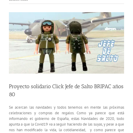
Proyecto
solidario
Ver
Click
imagen
Jefe
más
de
Salto
grande
BRIPAC
años
80
Proyecto solidario Click Jefe de Salto BRIPAC años
80
Se acercan las navidades y todos tenemos en mente las próximas
celebraciones y compras de regalos. Como ya parece que está
informando el gobierno de España, estas Navidades de 2020, todo
apunta a que la Covid19 va a seguir haciendo de las suyas, y pese a que
nos han modificado la vida, la cotidianeidad, y como parece que