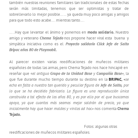
también nuestras reuniones familiares tan tradicionales de estas fechas
serán más limitadas, tenemos que ser optimistas y tratar de
sobrellevarlo lo mejor posible…… ya queda muy poco amigas y amigos
para que todo esto acabe…. mientras tanto….
…..Hay que levantar el ánimo y ponernos en
modo solidario.
Nuestro
amigo y veterano
Chema Tejado
nos propone hacer viral esta buena y
simpática iniciativa como es el
Proyecto solidario Click Jefe de Salto
Bripac años 80 de Playmobil.
Al parecer existen varias reedificaciones de muñecos militares
españoles de todas las armas, pero Chema Tejado nos hace hincapié en
reseñar que «
el antiguo
Grupo de la Unidad Base
y
Compañia Base
«,
la
que fue durante mucho tiempo durante su destino en la
BRIPAC
, «
se
echa en falta a nuestro tan querido y peculiar figura de
Jefe de Salto,
por
lo que se ha decidido fabricarlo. La figura es una reproducción única
construida a tal efecto de los años 80, y es por ello por el que buscamos
apoyo, ya que cuantos más seamos mejor saldrán de precio, ya que
inicialmente hay que hacer moldes y vinilos ad hoc»
nos comenta
Chema
Tejado.
Fotos: algunas otras
reedificaciones de muñecos militares españoles.