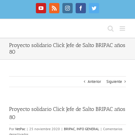
Saltar
al
YouTube
Rss
Instagram
Facebook
Twitter
contenido
Proyecto solidario Click Jefe de Salto BRIPAC años
80
Anterior
Siguiente
Proyecto solidario Click Jefe de Salto BRIPAC años
80
Por
VetPac
|
25 noviembre 2020
|
BRIPAC
,
INFO GENERAL
|
Comentarios
en
desactivados