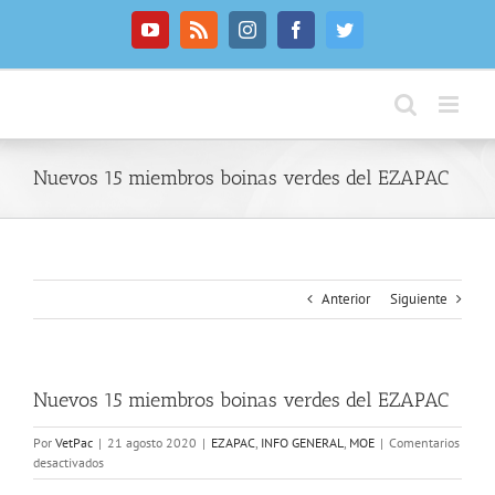
Saltar
al
YouTube
Rss
Instagram
Facebook
Twitter
contenido
Nuevos 15 miembros boinas verdes del EZAPAC
Anterior
Siguiente
Nuevos 15 miembros boinas verdes del EZAPAC
Por
VetPac
|
21 agosto 2020
|
EZAPAC
,
INFO GENERAL
,
MOE
|
Comentarios
en
desactivados
Nuevos