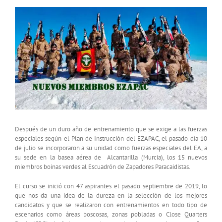
15
Ver
miembros
imagen
boinas
más
verdes
del
grande
EZAPAC
Después de un duro año de entrenamiento que se exige a las fuerzas
especiales según el Plan de Instrucción del EZAPAC, el pasado día 10
de julio se incorporaron a su unidad como fuerzas especiales del EA, a
su sede en la basea aérea de Alcantarilla (Murcia), los 15 nuevos
miembros boinas verdes al Escuadrón de Zapadores Paracaidistas.
El curso se inició con 47 aspirantes el pasado septiembre de 2019, lo
que nos da una idea de la dureza en la selección de los mejores
candidatos y que se realizaron con entrenamientos en todo tipo de
escenarios como áreas boscosas, zonas pobladas o Close Quarters