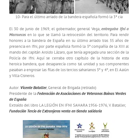
10- Para el último arriado de la bandera española formó la 3ª cia
El 30 de junio de 1969, el gobernador, general Vega,
entregaba Ifni a
Marruecos
en lo que se llamó la retrocesión del territorio. Para rendir
honores a la bandera de España en su último arriado tras 35 años de
presencia en Ifni, por parte española formó la 3ª compañía de la XIII al
mando del capitán Aroldo Lázaro, que tenía agregada una sección de la
Policía de Ifni. Aquí se cerraba otro capítulo de la historia de esta
heroica bandera, que desaparecía como tal unidad y sus componentes
pasaban a engrosar las filas de los tercios saharianos 3º y 4º, en El Aaiún
y Villa Cisneros.
Autor:
Vicente Bataller
, General de Brigada (retirado)
Presidente de la
Federación de Asociaciones de Veteranos Boinas Verdes
de España
Extraído del libro LA LEGIÓN EN IFNI SAHARA 1956-1976, V. Bataller,
Fundación Tercio de Extranjeros
venta en tienda solidaria