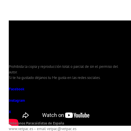
Prohibida la copia y reproducción total o parcial de sin el permiso del
autor.
Si te ha gustado déjanos tu Me gusta en las redes sociales.
Facebook
Instagram
X
Veteranos Paracaidistas de España
www.vetpac.es – email vetpac@vetpac.es