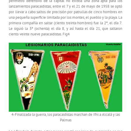
perímetro defensivo de la capital no existía una zona apta para los
lanzamientos paracaidistas, entre el 7 y el 21 de mayo de 1958 se optó
por llevar a cabo saltos de precisión por patrullas de cinco hombres en
una pequeña superficie limitada por los montes, el pueblo y la playa. La
primera compañía en saltar (ciento treinta hombres) fue la 2ª, el día 7.
Le siguió la 3ª (ochenta) el día 8, y así hasta el día 21, que saltaron
ciento veinte nueve paracaidistas. Fig4
4-Finalizada la guerra, los paracaidistas marchan de Ifni a Alcalá y las
Palmas