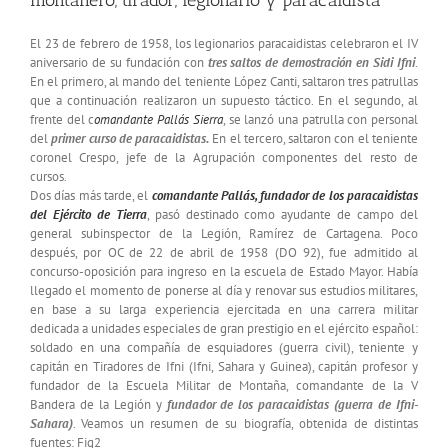
montañero, tirador, legionario y paracaidista
El 23 de febrero de 1958, los legionarios paracaidistas celebraron el IV
aniversario de su fundación con
tres saltos de demostración en Sidi Ifni
.
En el primero, al mando del teniente López Canti, saltaron tres patrullas
que a continuación realizaron un supuesto táctico. En el segundo, al
frente del c
omandante Pallás Sierra
, se lanzó una patrulla con personal
del
primer curso de paracaidistas.
En el tercero, saltaron con el teniente
coronel Crespo, jefe de la Agrupación componentes del resto de
cursos.
Dos días más tarde, el
comandante Pallás, fundador de los paracaidistas
del Ejército de Tierra
, pasó destinado como ayudante de campo del
general subinspector de la Legión, Ramírez de Cartagena. Poco
después, por OC de 22 de abril de 1958 (DO 92), fue admitido al
concurso-oposición para ingreso en la escuela de Estado Mayor. Había
llegado el momento de ponerse al día y renovar sus estudios militares,
en base a su larga experiencia ejercitada en una carrera militar
dedicada a unidades especiales de gran prestigio en el ejército español:
soldado en una compañía de esquiadores (guerra civil), teniente y
capitán en Tiradores de Ifni (Ifni, Sahara y Guinea), capitán profesor y
fundador de la Escuela Militar de Montaña, comandante de la V
Bandera de la Legión y
fundador de los paracaidistas (guerra de Ifni-
Sahara)
. Veamos un resumen de su biografía, obtenida de distintas
fuentes: Fig2