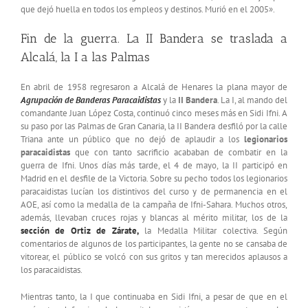
que dejó huella en todos los empleos y destinos. Murió en el 2005».
Fin de la guerra. La II Bandera se traslada a
Alcalá, la I a las Palmas
En abril de 1958 regresaron a Alcalá de Henares la plana mayor de
Agrupación de Banderas Paracaidistas
y la
II Bandera
. La I, al mando del
comandante Juan López Costa, continuó cinco meses más en Sidi Ifni. A
su paso por las Palmas de Gran Canaria, la II Bandera desfiló por la calle
Triana ante un público que no dejó de aplaudir a los
legionarios
paracaidistas
que con tanto sacrificio acababan de combatir en la
guerra de Ifni. Unos días más tarde, el 4 de mayo, la II participó en
Madrid en el desfile de la Victoria. Sobre su pecho todos los legionarios
paracaidistas lucían los distintivos del curso y de permanencia en el
AOE, así como la medalla de la campaña de Ifni-Sahara. Muchos otros,
además, llevaban cruces rojas y blancas al mérito militar, los de la
sección de Ortiz de Zárate,
la Medalla Militar colectiva. Según
comentarios de algunos de los participantes, la gente no se cansaba de
vitorear, el público se volcó con sus gritos y tan merecidos aplausos a
los paracaidistas.
Mientras tanto, la I que continuaba en Sidi Ifni, a pesar de que en el