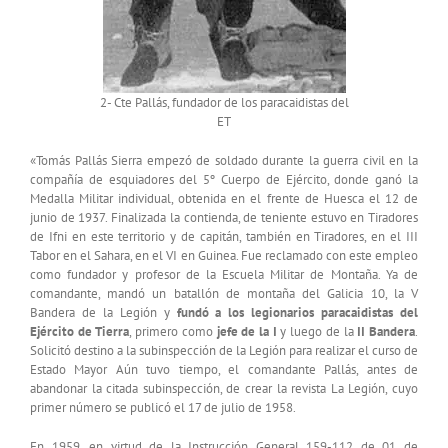
2- Cte Pallás, fundador de los paracaidistas del
ET
«Tomás Pallás Sierra empezó de soldado durante la guerra civil en la
compañía de esquiadores del 5º Cuerpo de Ejército, donde ganó la
Medalla Militar individual, obtenida en el frente de Huesca el 12 de
junio de 1937. Finalizada la contienda, de teniente estuvo en Tiradores
de Ifni en este territorio y de capitán, también en Tiradores, en el III
Tabor en el Sahara, en el VI en Guinea. Fue reclamado con este empleo
como fundador y profesor de la Escuela Militar de Montaña. Ya de
comandante, mandó un batallón de montaña del Galicia 10, la V
Bandera de la Legión y
fundó a los legionarios paracaidistas del
Ejército de Tierra
, primero como
jefe de la I
y luego de la
II Bandera
.
Solicitó destino a la subinspección de la Legión para realizar el curso de
Estado Mayor Aún tuvo tiempo, el comandante Pallás, antes de
abandonar la citada subinspección, de crear la revista La Legión, cuyo
primer número se publicó el 17 de julio de 1958.
En 1959, en virtud de la Instrucción General 159-112 de 01 de