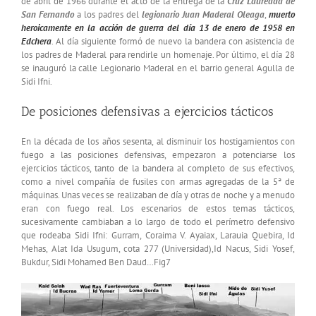
de abril de 1966 durante el acto de la entrega de la
Cruz Laureada de
San Fernando
a los padres del
legionario Juan Maderal Oleaga
,
muerto
heroicamente en la acción de guerra del día 13 de enero de 1958 en
Edchera
. Al día siguiente formó de nuevo la bandera con asistencia de
los padres de Maderal para rendirle un homenaje. Por último, el día 28
se inauguró la calle Legionario Maderal en el barrio general Agulla de
Sidi Ifni.
De posiciones defensivas a ejercicios tácticos
En la década de los años sesenta, al disminuir los hostigamientos con
fuego a las posiciones defensivas, empezaron a potenciarse los
ejercicios tácticos, tanto de la bandera al completo de sus efectivos,
como a nivel compañía de fusiles con armas agregadas de la 5ª de
máquinas. Unas veces se realizaban de día y otras de noche y a menudo
eran con fuego real. Los escenarios de estos temas tácticos,
sucesivamente cambiaban a lo largo de todo el perímetro defensivo
que rodeaba Sidi Ifni: Gurram, Coraima V. Ayaiax, Larauia Quebira, Id
Mehas, Alat Ida Usugum, cota 277 (Universidad),Id Nacus, Sidi Yosef,
Bukdur, Sidi Mohamed Ben Daud…Fig7