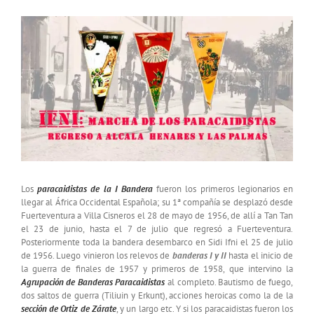
marcha
Ver
de
imagen
los
más
paracaidistas
a
grande
Alcalá
de
Henares
y
Las
Palmas
Los
paracaidistas de la I Bandera
fueron los primeros legionarios en
llegar al África Occidental Española; su 1ª compañía se desplazó desde
Fuerteventura a Villa Cisneros el 28 de mayo de 1956, de allí a Tan Tan
el 23 de junio, hasta el 7 de julio que regresó a Fuerteventura.
Posteriormente toda la bandera desembarco en Sidi Ifni el 25 de julio
de 1956. Luego vinieron los relevos de
banderas I y II
hasta el inicio de
la guerra de finales de 1957 y primeros de 1958, que intervino la
Agrupación de Banderas Paracaidistas
al completo. Bautismo de fuego,
dos saltos de guerra (Tiliuin y Erkunt), acciones heroicas como la de la
sección de Ortiz de Zárate
, y un largo etc. Y si los paracaidistas fueron los