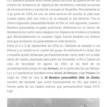
La I Bandera durante estos meses prestó servicios de guarnición en los
centros de resistencia, de vigilancia del aeródromo, marchas nocturnas
de reconocimiento y escolta de convoyes al Buyarifen. Precisamente el
4 de junio de 1958, en uno de estos servicios de escolta, el cabo Juan
Conejo López pisó una mina y se le amputó el pie derecho. Fue el
último legionario paracaidista herido en Ifni. Al mes siguiente, cuando I
Bandera paracaidista ocupaba posiciones defensivas en el Centro de
Resistencia Sur, sufrió varios ataques con disparos de morteros y fusilería
que afortunadamente no causaron bajas. Fueron también los últimos
tiros que recibieron los paracaidistas en este territorio.
Entre el 6 y 8 de septiembre de 1958 la I Bandera se trasladó a Las
Palmas y se instaló en el cuartel del grupo de artillería de la Isleta. Una
compañía quedó destacada permanentemente como retén en la base
aérea de Gando, preparada para partir de inmediato a Ifni o Sahara en
caso de necesidad. En agosto de 1959, se les dotó de un
acuartelamiento propio en
Las Rehoyas,
en la parte alta de Las Palmas.
La I y II banderas se turnaban entre
Alcalá de Henares
y
Las Palmas
. En
mayo de 1960 se creó la
III Bandera paracaidista Ortiz de Zárate,
nombre del teniente que murió heroicamente en Ifni, que entró a
formar parte de los citados relevos, que permanecieron hasta 1979.
Fig5