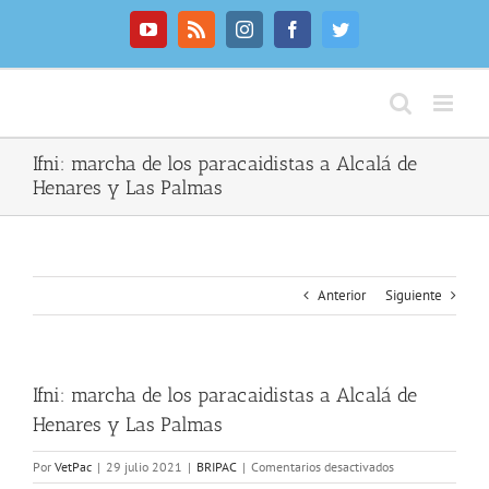
Saltar
al
YouTube
Rss
Instagram
Facebook
Twitter
contenido
Ifni: marcha de los paracaidistas a Alcalá de
Henares y Las Palmas
Anterior
Siguiente
Ifni: marcha de los paracaidistas a Alcalá de
Henares y Las Palmas
en
Por
VetPac
|
29 julio 2021
|
BRIPAC
|
Comentarios desactivados
Ifni: