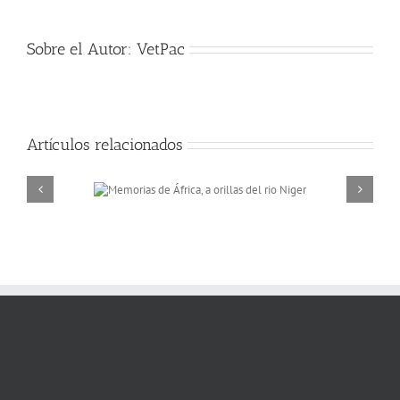
Sobre el Autor:
VetPac
Artículos relacionados
 a orillas del
Militares españoles en la
ger
Vietnam