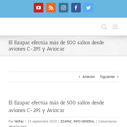
Saltar
al
YouTube
Rss
Instagram
Facebook
Twitter
contenido
El Ezapac efectúa más de 500 saltos desde
aviones C-295 y Aviocar
Anterior
Siguiente
El Ezapac efectúa más de 500 saltos desde
aviones C-295 y Aviocar
Por
VetPac
|
23 septiembre 2020
|
EZAPAC
,
INFO GENERAL
|
Comentarios
en
desactivados