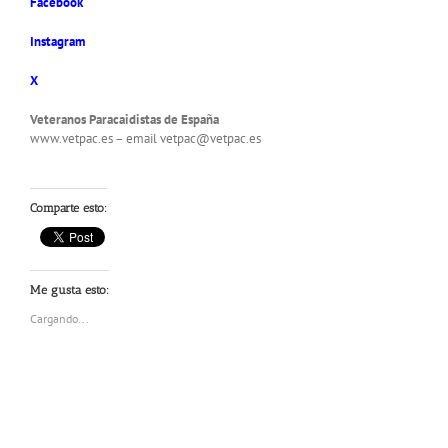
Facebook
Instagram
X
Veteranos Paracaidistas de España
www.vetpac.es – email vetpac@vetpac.es
Comparte esto:
Me gusta esto:
Cargando...