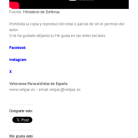
Fuente:
Ministerio de Defensa
Prohibida la copia y reproducción total o parcial de sin el permiso del
autor.
Si te ha gustado déjanos tu Me gusta en las redes sociales.
Facebook
Instagram
X
Veteranos Paracaidistas de España
www.vetpac.es – email vetpac@vetpac.es
Comparte esto:
Me gusta esto: