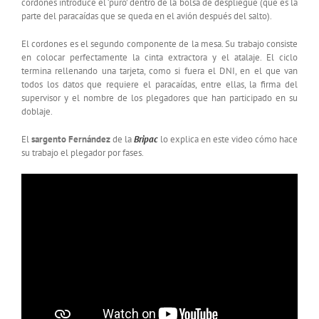
cordones introduce el ‘puro’ dentro de la bolsa de despliegue (que es la
parte del paracaídas que se queda en el avión después del salto).
El cordones es el segundo componente de la mesa. Su trabajo consiste
en colocar perfectamente la cinta extractora y el atalaje. El ciclo
termina rellenando una tarjeta, como si fuera el DNI, en el que van
todos los datos que requiere el paracaídas, entre ellas, la firma del
supervisor y el nombre de los plegadores que han participado en su
doblaje.
El
sargento Fernández
de la
Bripac
lo explica en este video cómo hace
su trabajo el plegador por fases.