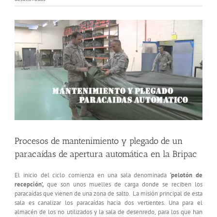
Plegado
y
Ver
mantenimiento
imagen
de
más
un
paracaídas
grande
de
apertura
automática
Procesos de mantenimiento y plegado de un
paracaídas de apertura automática en la Bripac
El inicio del ciclo comienza en una sala denominada
‘pelotón de
recepción’,
que son unos muelles de carga donde se reciben los
paracaídas que vienen de una zona de salto. La misión principal de esta
sala es canalizar los paracaídas hacia dos vertientes. Una para el
almacén de los no utilizados y la sala de desenredo, para los que han