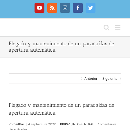
Saltar
al
YouTube
Rss
Instagram
Facebook
Twitter
contenido
Plegado y mantenimiento de un paracaídas de
apertura automática
Anterior
Siguiente
Plegado y mantenimiento de un paracaídas de
apertura automática
Por
VetPac
|
4 septiembre 2020
|
BRIPAC
,
INFO GENERAL
|
Comentarios
en
desactivados