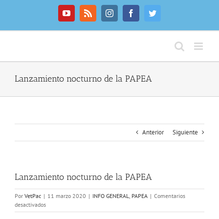
Saltar
al
YouTube
Rss
Instagram
Facebook
Twitter
contenido
Lanzamiento nocturno de la PAPEA
Anterior
Siguiente
Lanzamiento nocturno de la PAPEA
Por
VetPac
|
11 marzo 2020
|
INFO GENERAL
,
PAPEA
|
Comentarios
en
desactivados
Lanzamiento