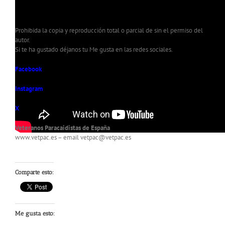
Prohibida la copia y reproducción total o parcial de sin el permiso del
autor.
Si te ha gustado déjanos tu Me gusta en las redes sociales.
Facebook
Instagram
X
Veteranos Paracaidistas de España
www.vetpac.es – email vetpac@vetpac.es
Comparte esto:
Me gusta esto: