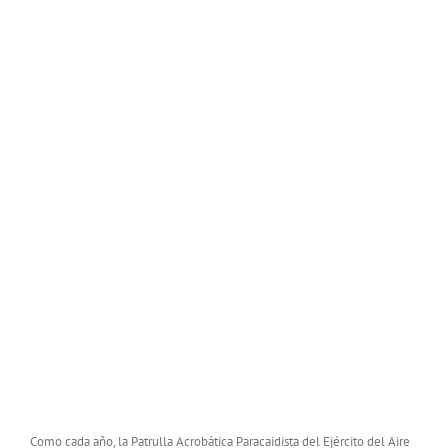
nocturno
Ver
de
imagen
la
más
PAPEA
grande
Como cada año, la Patrulla Acrobática Paracaidista del Ejército del Aire