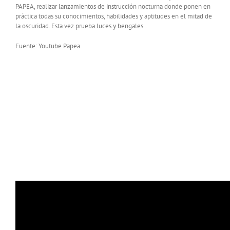
PAPEA, realizar lanzamientos de instrucción nocturna donde ponen en
práctica todas su conocimientos, habilidades y aptitudes en el mitad de
la oscuridad. Esta vez prueba luces y bengales..
Fuente: Youtube Papea