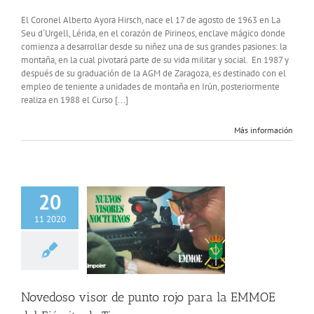
Entrevist
al
El Coronel Alberto Ayora Hirsch, nace el 17 de agosto de 1963 en La
Coronel
Seu d´Urgell, Lérida, en el corazón de Pirineos, enclave mágico donde
Alberto
comienza a desarrollar desde su niñez una de sus grandes pasiones: la
Ayora
montaña, en la cual pivotará parte de su vida militar y social. En 1987 y
después de su graduación de la AGM de Zaragoza, es destinado con el
empleo de teniente a unidades de montaña en Irún, posteriormente
realiza en 1988 el Curso [...]
Más información
20
11 2020
o visor de punto
ara la EMMOE del
cito de Tierra
MOE
Novedoso visor de punto rojo para la EMMOE