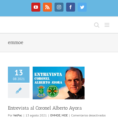
Saltar
al
YouTube
Rss
Instagram
Facebook
Twitter
contenido
emmoe
13
08 2021
vista al Coronel
berto Ayora
EMMOE
MOE
Entrevista al Coronel Alberto Ayora
en
Por
VetPac
|
13 agosto 2021
|
EMMOE
,
MOE
|
Comentarios desactivados