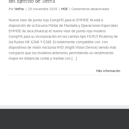
del Ejército de Tierra
en
Por
VetPac
|
20 noviembre 2020
|
MOE
|
Comentarios desactivados
Novedoso
visor
Nuevo visor de punto rojo CompM5 para el EMMOE Ya está a
de
disposición de la Escuela Militar de Montaña y Operaciones Especiales
punto
EMMOE de Jaca (Huesca) el nuevo visor de punto rojo modelo
rojo
CompM5 para su incorporación en los carriles tipo M1913 Picatinny de
para
los fusiles HK G36K Y G36E. Es totalmente compatible con con
la
dispositivos de visión nocturna NVD (Nigth Vision Device) siendo más
EMMOE
compacto que los modelos anteriores, permitiendo un rendimiento
del
mayor en distancias cortas y medias con [...]
Ejército
de
Más información
Tierra