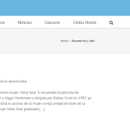
tos
Noticias
Contacto
Cetina Hotels
Inicio
/
Etiqueta:
Navy Seal
en
arios desactivados
La
primera
imera mujer Navy Seal. Si recuerdas la película de
mujer
y Viggo Mortensen y dirigida por Ridley Scott en 1997, ya
Navy
iría el acceso de la mujer a esta unidad de élite de la
Seal
jer Navy Seal graduada [...]