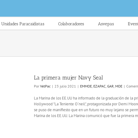
Unidades Paracaidistas
Colaboradores
Asvepas
Even
La primera mujer Navy Seal
Por
VetPac
|
23 julio 2021
|
EMMOE
,
EZAPAC
,
GAR
,
MOE
|
Coment
La Marina de los EE.UU ha informado de la graduación de la pr
Hollywood "La Teniente O´neil", protagonizada por Demi Moore 
se puso de manifiesto que en un futuro no muy lejano se permit
Marina de los EE.UU. La Marina comunicó que fue la primera mu