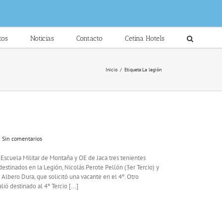
tos
Noticias
Contacto
Cetina Hotels
Inicio
/
Etiqueta:
La legión
Sin comentarios
a Escuela Militar de Montaña y OE de Jaca tres tenientes
destinados en la Legión, Nicolás Perote Pellón (3er Tercio) y
 Albero Dura, que solicitó una vacante en el 4º. Otro
ió destinado al 4º Tercio [...]