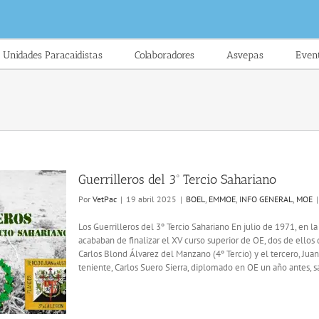
Unidades Paracaidistas
Colaboradores
Asvepas
Even
Guerrilleros del 3º Tercio Sahariano
Por
VetPac
|
19 abril 2025
|
BOEL
,
EMMOE
,
INFO GENERAL
,
MOE
|
Los Guerrilleros del 3º Tercio Sahariano En julio de 1971, en l
acababan de finalizar el XV curso superior de OE, dos de ellos 
Carlos Blond Álvarez del Manzano (4º Tercio) y el tercero, Juan
teniente, Carlos Suero Sierra, diplomado en OE un año antes, sal