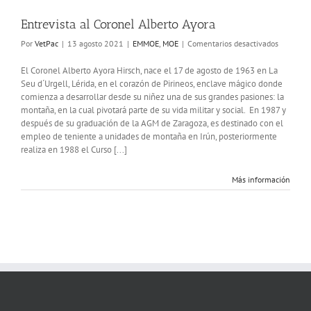
Entrevista al Coronel Alberto Ayora
en
Por
VetPac
|
13 agosto 2021
|
EMMOE
,
MOE
|
Comentarios desactivados
Entrevist
al
El Coronel Alberto Ayora Hirsch, nace el 17 de agosto de 1963 en La
Coronel
Seu d´Urgell, Lérida, en el corazón de Pirineos, enclave mágico donde
Alberto
comienza a desarrollar desde su niñez una de sus grandes pasiones: la
Ayora
montaña, en la cual pivotará parte de su vida militar y social. En 1987 y
después de su graduación de la AGM de Zaragoza, es destinado con el
empleo de teniente a unidades de montaña en Irún, posteriormente
realiza en 1988 el Curso [...]
Más información