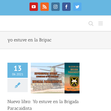
Saltar
al
YouTube
Rss
Instagram
Facebook
Twitter
contenido
yo estuve en la Bripac
13
06 2021
bro: Yo estuve en
gada Paracaidista
C
INFO GENERAL
Nuevo libro: Yo estuve en la Brigada
Paracaidista