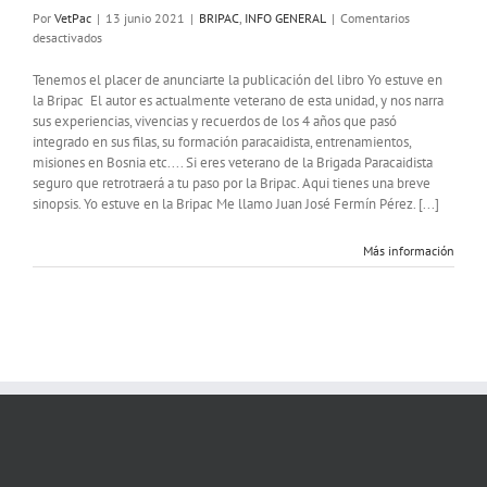
Por
VetPac
|
13 junio 2021
|
BRIPAC
,
INFO GENERAL
|
Comentarios
en
desactivados
Nuevo
libro:
Tenemos el placer de anunciarte la publicación del libro Yo estuve en
Yo
la Bripac El autor es actualmente veterano de esta unidad, y nos narra
estuve
sus experiencias, vivencias y recuerdos de los 4 años que pasó
en
integrado en sus filas, su formación paracaidista, entrenamientos,
la
misiones en Bosnia etc.... Si eres veterano de la Brigada Paracaidista
Brigada
seguro que retrotraerá a tu paso por la Bripac. Aqui tienes una breve
Paracaidista
sinopsis. Yo estuve en la Bripac Me llamo Juan José Fermín Pérez. [...]
Más información