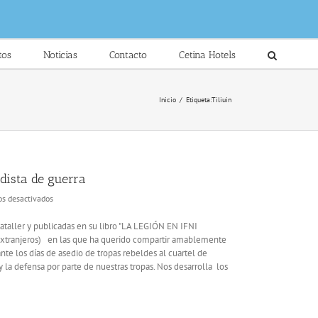
tos
Noticias
Contacto
Cetina Hotels
Inicio
/
Etiqueta:
Tiliuin
idista de guerra
en
s desactivados
Guerra
de
Bataller y publicadas en su libro "LA LEGIÓN EN IFNI
Ifni
Extranjeros) en las que ha querido compartir amablemente
Sahara:
ante los días de asedio de tropas rebeldes al cuartel de
primer
y la defensa por parte de nuestras tropas. Nos desarrolla los
salto
paracaidista
de
guerra