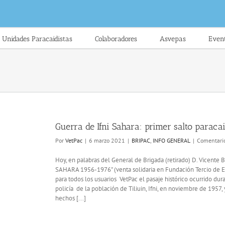
Unidades Paracaidistas
Colaboradores
Asvepas
Even
Guerra de Ifni Sahara: primer salto paraca
Por
VetPac
|
6 marzo 2021
|
BRIPAC
,
INFO GENERAL
|
Comentario
Hoy, en palabras del General de Brigada (retirado) D. Vicente 
SAHARA 1956-1976" (venta solidaria en Fundación Tercio de 
para todos los usuarios VetPac el pasaje histórico ocurrido dur
policía de la población de Tiliuin, Ifni, en noviembre de 1957, 
hechos [...]