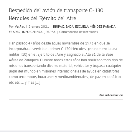
Despedida del avión de transporte C-130
Hércules del Ejército del Aire
Por
VetPac
|
2 enero 2021
|
BRIPAC
,
EADA
,
ESCUELA MÉNDEZ PARADA
,
en
EZAPAC
,
INFO GENERAL
,
PAPEA
|
Comentarios desactivados
Despedida
del
Han pasado 47 años desde aquel noviembre de 1973 en que se
avión
incorporaba al servicio el primer C-130 Hércules, (en nomenclatura
de
militar T10) en el Ejército del Aire y asignado al Ala 31 de la Base
transporte
Aérea de Zaragoza. Durante todos estos años han realizado todo tipo de
C-
misiones transportando diverso material, vehículos y tropas a cualquier
130
lugar del mundo en misiones internacionales de ayuda en catástrofes
Hércules
como terremotos, huracanes y medioambientales, de paz en conflicto
del
etc etc.... y mas [...]
Ejército
del
Aire
Más información