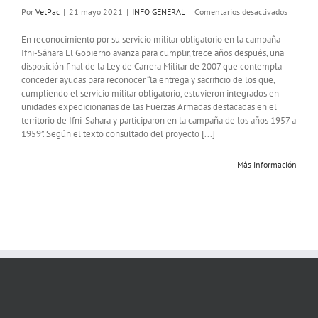
en
Por
VetPac
|
21 mayo 2021
|
INFO GENERAL
|
Comentarios desactivados
Defensa
reconoce
En reconocimiento por su servicio militar obligatorio en la campaña
con
Ifni-Sáhara El Gobierno avanza para cumplir, trece años después, una
1.000
disposición final de la Ley de Carrera Militar de 2007 que contempla
€
conceder ayudas para reconocer “la entrega y sacrificio de los que,
a
cumpliendo el servicio militar obligatorio, estuvieron integrados en
los
unidades expedicionarias de las Fuerzas Armadas destacadas en el
veteran
territorio de Ifni-Sahara y participaron en la campaña de los años 1957 a
que
1959”. Según el texto consultado del proyecto [...]
combati
en
Más información
la
Guerra
de
Ifni