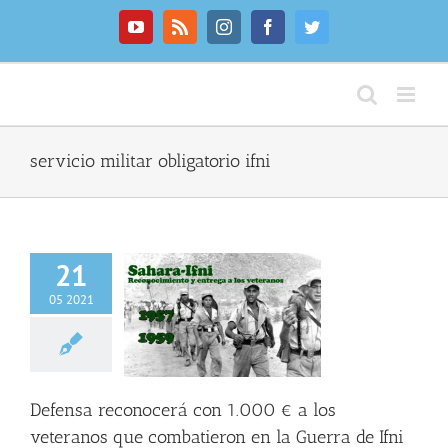
Saltar
al
YouTube
Rss
Instagram
Facebook
Twitter
contenido
servicio militar obligatorio ifni
21
05 2021
a reconocerá con
 a los veteranos
mbatieron en la
erra de Ifni
NFO GENERAL
Defensa reconocerá con 1.000 € a los
veteranos que combatieron en la Guerra de Ifni