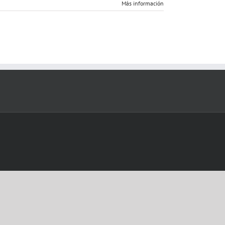
Más información
295