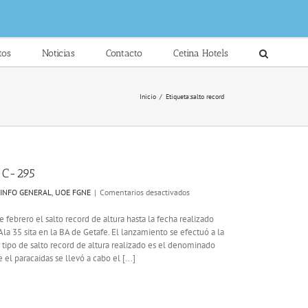
tos
Noticias
Contacto
Cetina Hotels
Inicio
/
Etiqueta:
salto record
n C-295
en
INFO GENERAL
,
UOE FGNE
|
Comentarios desactivados
Salto
record
febrero el salto record de altura hasta la fecha realizado
de
a 35 sita en la BA de Getafe. El lanzamiento se efectuó a la
altura
 tipo de salto record de altura realizado es el denominado
del
 paracaidas se llevó a cabo el [...]
Ezapac
desde
un
C-