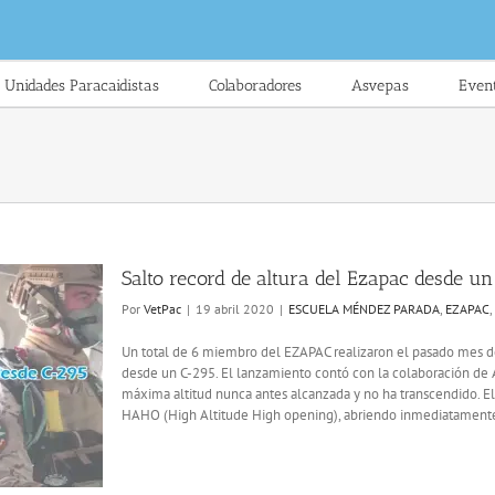
Unidades Paracaidistas
Colaboradores
Asvepas
Even
Salto record de altura del Ezapac desde u
Por
VetPac
|
19 abril 2020
|
ESCUELA MÉNDEZ PARADA
,
EZAPAC
,
Un total de 6 miembro del EZAPAC realizaron el pasado mes de 
desde un C-295. El lanzamiento contó con la colaboración de Al
máxima altitud nunca antes alcanzada y no ha transcendido. El
HAHO (High Altitude High opening), abriendo inmediatamente el