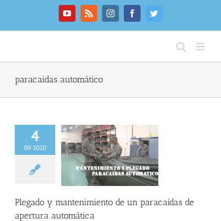
Saltar
al
YouTube
Rss
Instagram
Facebook
Twitter
contenido
paracaidas automático
4
09 2020
 y mantenimiento
 paracaídas de
ura automática
C
INFO GENERAL
Plegado y mantenimiento de un paracaídas de
apertura automática