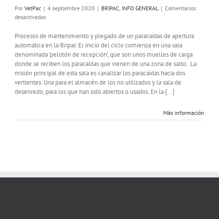
Por
VetPac
|
4 septiembre 2020
|
BRIPAC
,
INFO GENERAL
|
Comentarios
en
desactivados
Plegado
y
Procesos de mantenimiento y plegado de un paracaídas de apertura
mantenimiento
automática en la Bripac El inicio del ciclo comienza en una sala
de
denominada 'pelotón de recepción', que son unos muelles de carga
un
donde se reciben los paracaídas que vienen de una zona de salto. La
paracaídas
misión principal de esta sala es canalizar los paracaídas hacia dos
de
vertientes. Una para el almacén de los no utilizados y la sala de
apertura
desenredo, para los que han sido abiertos o usados. En la [...]
automática
Más información