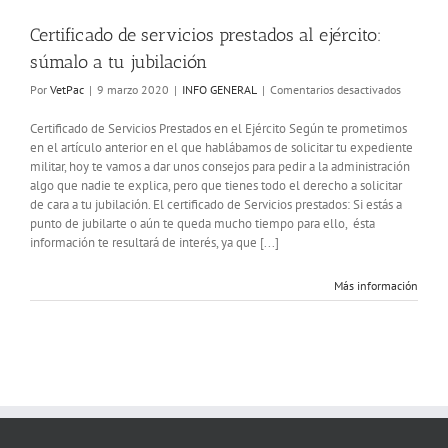
Certificado de servicios prestados al ejército:
súmalo a tu jubilación
en
Por
VetPac
|
9 marzo 2020
|
INFO GENERAL
|
Comentarios desactivados
Certifica
de
Certificado de Servicios Prestados en el Ejército Según te prometimos
servicios
en el artículo anterior en el que hablábamos de solicitar tu expediente
prestados
militar, hoy te vamos a dar unos consejos para pedir a la administración
al
algo que nadie te explica, pero que tienes todo el derecho a solicitar
ejército:
de cara a tu jubilación. El certificado de Servicios prestados: Si estás a
súmalo
punto de jubilarte o aún te queda mucho tiempo para ello, ésta
a
información te resultará de interés, ya que [...]
tu
jubilació
Más información