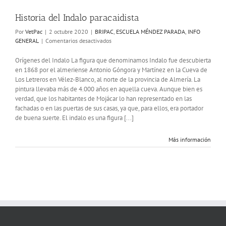
Historia del Indalo paracaidista
Por
VetPac
|
2 octubre 2020
|
BRIPAC
,
ESCUELA MÉNDEZ PARADA
,
INFO
en
GENERAL
|
Comentarios desactivados
Historia
del
Orígenes del Indalo La figura que denominamos Indalo fue descubierta
Indalo
en 1868 por el almeriense Antonio Góngora y Martínez en la Cueva de
paracaidista
Los Letreros en Vélez-Blanco, al norte de la provincia de Almería. La
pintura llevaba más de 4.000 años en aquella cueva. Aunque bien es
verdad, que los habitantes de Mojácar lo han representado en las
fachadas o en las puertas de sus casas, ya que, para ellos, era portador
de buena suerte. El indalo es una figura [...]
Más información