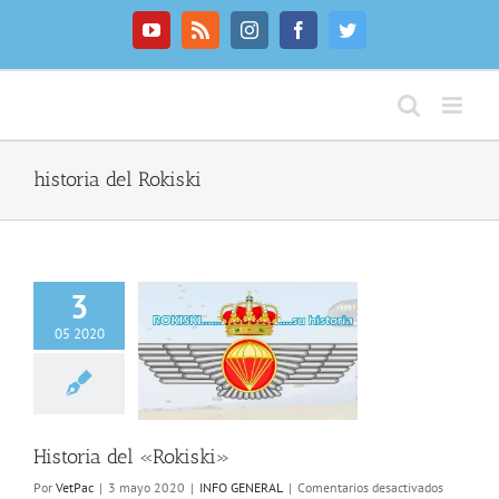
Saltar
al
YouTube
Rss
Instagram
Facebook
Twitter
contenido
historia del Rokiski
3
05 2020
ia del «Rokiski»
NFO GENERAL
Historia del «Rokiski»
en
Por
VetPac
|
3 mayo 2020
|
INFO GENERAL
|
Comentarios desactivados