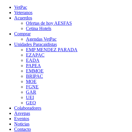
Saltar
YouTube
Rss
Instagram
Facebook
Twitter
VetPac
al
Veteranos
contenido
Acuerdos
Ofertas de hoy AESFAS
Cetina Hotels
Comprar
Agendas VetPac
Unidades Paracaidistas
EMP MENDEZ PARADA
EZAPAC
EADA
PAPEA
EMMOE
BRIPAC
MOE
FGNE
GAR
UEI
GEO
Colaboradores
Asvepas
Eventos
Noticias
Contacto