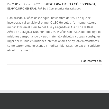
Por
VetPac
|
2 enero 2021
|
BRIPAC
,
EADA
,
ESCUELA MÉNDEZ PARADA
,
en
EZAPAC
,
INFO GENERAL
,
PAPEA
|
Comentarios desactivados
Despedida
del
Han pasado 47 años desde aquel noviembre de 1973 en que se
avión
incorporaba al servicio el primer C-130 Hércules, (en nomenclatura
de
militar T10) en el Ejército del Aire y asignado al Ala 31 de la Base
transporte
Aérea de Zaragoza. Durante todos estos años han realizado todo tipo de
C-
misiones transportando diverso material, vehículos y tropas a cualquier
130
lugar del mundo en misiones internacionales de ayuda en catástrofes
Hércules
como terremotos, huracanes y medioambientales, de paz en conflicto
del
etc etc.... y mas [...]
Ejército
del
Aire
Más información