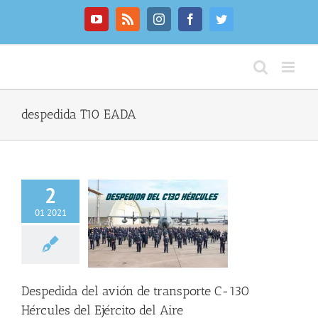
Saltar
al
YouTube
Rss
Instagram
Facebook
Twitter
contenido
despedida T10 EADA
2
ida del avión de
01 2021
te C-130 Hércules
jército del Aire
C
EADA
ESCUELA
 PARADA
EZAPAC
 GENERAL
PAPEA
Despedida del avión de transporte C-130
Hércules del Ejército del Aire