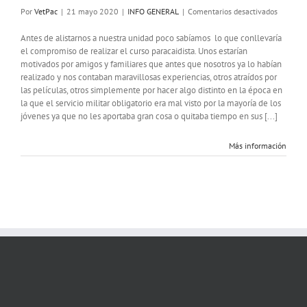
en
Por
VetPac
|
21 mayo 2020
|
INFO GENERAL
|
Comentarios desactivados
Procedi
del
Antes de alistarnos a nuestra unidad poco sabíamos lo que conllevaría
curso
el compromiso de realizar el curso paracaidista. Unos estarían
básico
motivados por amigos y familiares que antes que nosotros ya lo habían
de
realizado y nos contaban maravillosas experiencias, otros atraídos por
apertura
las películas, otros simplemente por hacer algo distinto en la época en
manual
la que el servicio militar obligatorio era mal visto por la mayoría de los
o
jóvenes ya que no les aportaba gran cosa o quitaba tiempo en sus [...]
AFF
Más información