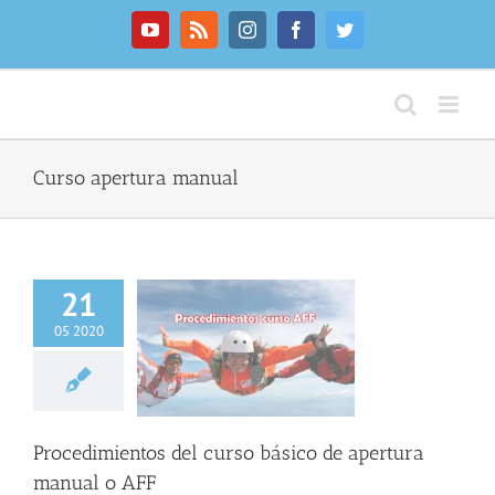
Saltar
al
YouTube
Rss
Instagram
Facebook
Twitter
contenido
Curso apertura manual
21
05 2020
mientos del curso
e apertura manual
o AFF
NFO GENERAL
Procedimientos del curso básico de apertura
manual o AFF