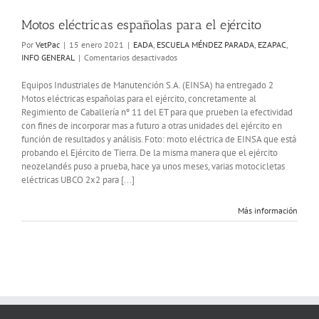
Motos eléctricas españolas para el ejército
Por
VetPac
|
15 enero 2021
|
EADA
,
ESCUELA MÉNDEZ PARADA
,
EZAPAC
,
en
INFO GENERAL
|
Comentarios desactivados
Motos
eléctricas
Equipos Industriales de Manutención S.A. (EINSA) ha entregado 2
españolas
Motos eléctricas españolas para el ejército, concretamente al
para
Regimiento de Caballería nº 11 del ET para que prueben la efectividad
el
con fines de incorporar mas a futuro a otras unidades del ejército en
ejército
función de resultados y análisis. Foto: moto eléctrica de EINSA que está
probando el Ejército de Tierra. De la misma manera que el ejército
neozelandés puso a prueba, hace ya unos meses, varias motocicletas
eléctricas UBCO 2x2 para [...]
Más información