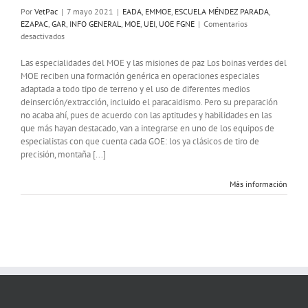
Por
VetPac
|
7 mayo 2021
|
EADA
,
EMMOE
,
ESCUELA MÉNDEZ PARADA
,
EZAPAC
,
GAR
,
INFO GENERAL
,
MOE
,
UEI
,
UOE FGNE
|
Comentarios
en
desactivados
Especialidades
del
Las especialidades del MOE y las misiones de paz Los boinas verdes del
Mando
MOE reciben una formación genérica en operaciones especiales
de
adaptada a todo tipo de terreno y el uso de diferentes medios
Operaciones
deinserción/extracción, incluido el paracaidismo. Pero su preparación
Especiales
no acaba ahí, pues de acuerdo con las aptitudes y habilidades en las
(MOE)
que más hayan destacado, van a integrarse en uno de los equipos de
especialistas con que cuenta cada GOE: los ya clásicos de tiro de
precisión, montaña [...]
Más información