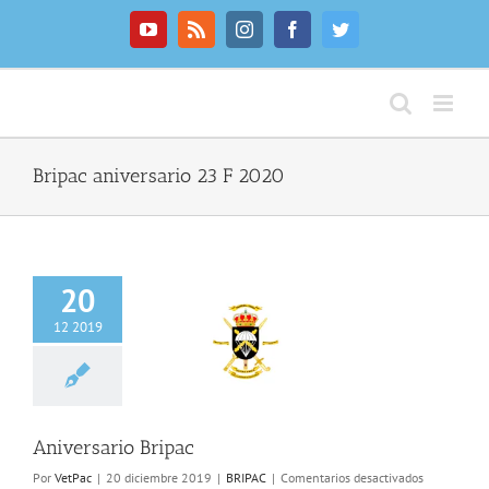
Saltar
al
YouTube
Rss
Instagram
Facebook
Twitter
contenido
Bripac aniversario 23 F 2020
20
12 2019
ersario Bripac
Aniversario Bripac
en
Por
VetPac
|
20 diciembre 2019
|
BRIPAC
|
Comentarios desactivados