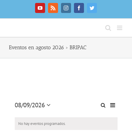
Saltar
al
YouTube
Rss
Instagram
Facebook
Twitter
contenido
Eventos en agosto 2026
› BRIPAC
08/09/2026
Navegaci
Buscar
Mes
Navegación
Seleccionar
de
de
fecha.
vistas
No hay eventos programados.
búsqueda
de