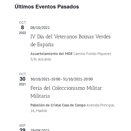
y
Evento
Últimos Eventos Pasados
vistas
de
OCT
Eventos
8
08/10/2022
2022
IV Día del Veteranos Boinas Verdes
de España
Acuartelamiento del MOE
Camino Fondo Piqueres
S/N, Alicante
OCT
30
30/10/2021-10:00
-
31/10/2021-20:00
2021
Feria del Coleccionismo Militar:
Militaria
Pabellón de Cristal Casa de Campo
Avenida Principal,
16, Madrid
SEP
29
29/09/2021