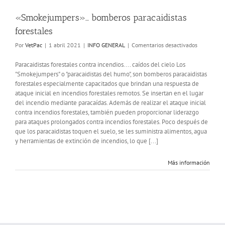
«Smokejumpers»… bomberos paracaidistas
forestales
en
Por
VetPac
|
1 abril 2021
|
INFO GENERAL
|
Comentarios desactivados
«Smokeju
bomberos
Paracaidistas forestales contra incendios.... caídos del cielo Los
paracaidist
"Smokejumpers" o "paracaidistas del humo", son bomberos paracaidistas
forestales
forestales especialmente capacitados que brindan una respuesta de
ataque inicial en incendios forestales remotos. Se insertan en el lugar
del incendio mediante paracaídas. Además de realizar el ataque inicial
contra incendios forestales, también pueden proporcionar liderazgo
para ataques prolongados contra incendios forestales. Poco después de
que los paracaidistas toquen el suelo, se les suministra alimentos, agua
y herramientas de extinción de incendios, lo que [...]
Más información