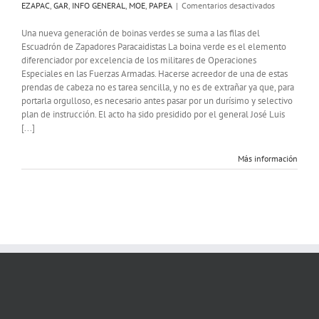
en
EZAPAC
,
GAR
,
INFO GENERAL
,
MOE
,
PAPEA
|
Comentarios desactivados
Nuevos
boinas
Una nueva generación de boinas verdes se suma a las filas del
verdes
Escuadrón de Zapadores Paracaidistas La boina verde es el elemento
se
diferenciador por excelencia de los militares de Operaciones
integran
Especiales en las Fuerzas Armadas. Hacerse acreedor de una de estas
en
prendas de cabeza no es tarea sencilla, y no es de extrañar ya que, para
el
portarla orgulloso, es necesario antes pasar por un durísimo y selectivo
EZAPAC
plan de instrucción. El acto ha sido presidido por el general José Luis
[...]
Más información