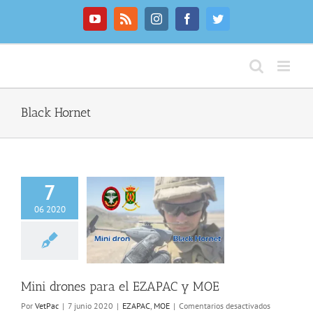
Saltar
al
YouTube
Rss
Instagram
Facebook
Twitter
contenido
Black Hornet
7
06 2020
drones para el
APAC y MOE
ZAPAC
MOE
Mini drones para el EZAPAC y MOE
en
Por
VetPac
|
7 junio 2020
|
EZAPAC
,
MOE
|
Comentarios desactivados