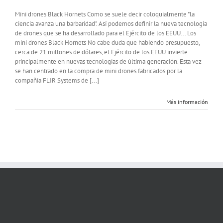
Mini
drones
Mini drones Black Hornets Como se suele decir coloquialmente "la
para
ciencia avanza una barbaridad". Así podemos definir la nueva tecnología
el
de drones que se ha desarrollado para el Ejército de los EEUU... Los
EZAPAC
mini drones Black Hornets No cabe duda que habiendo presupuesto,
y
cerca de 21 millones de dólares, el Ejército de los EEUU invierte
MOE
principalmente en nuevas tecnologías de última generación. Esta vez
se han centrado en la compra de mini drones fabricados por la
compañia FLIR Systems de [...]
Más información