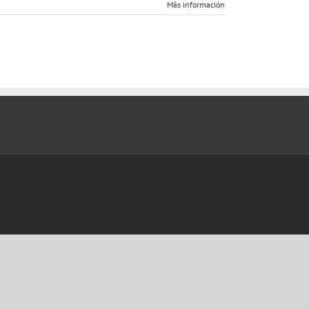
Más información
derribado