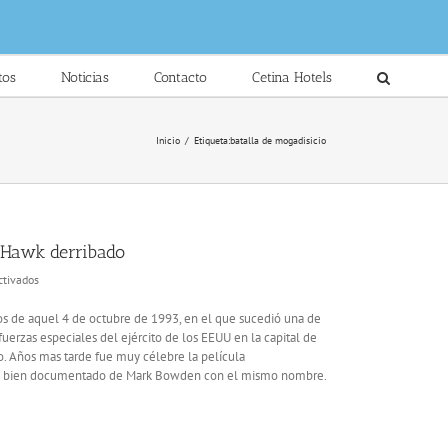
tos
Noticias
Contacto
Cetina Hotels
Inicio
/
Etiqueta:
batalla de mogadisicio
k Hawk derribado
en
ctivados
27
años
s de aquel 4 de octubre de 1993, en el que sucedió una de
de
uerzas especiales del ejército de los EEUU en la capital de
la
. Años mas tarde fue muy célebre la película
Batalla
uy bien documentado de Mark Bowden con el mismo nombre.
de
Mogadiscio:
Black
Hawk