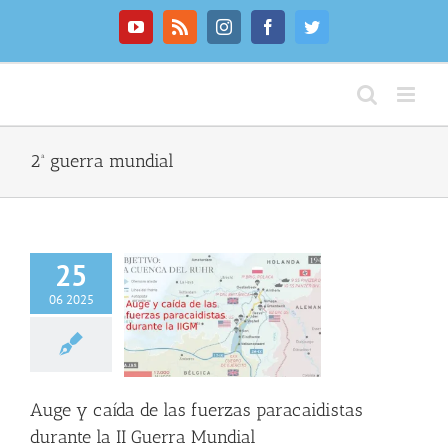
Saltar
al
YouTube
Rss
Instagram
Facebook
Twitter
contenido
2ª guerra mundial
25
06 2025
y caída de las
s paracaidistas
te la II Guerra
Mundial
NFO GENERAL
Auge y caída de las fuerzas paracaidistas
durante la II Guerra Mundial