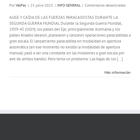
en
Por
VetPac
|
25 junio 2025
|
INFO GENERAL
|
Comentarios desactivados
Auge
y
AUGE Y CAÍDA DE LAS FUERZAS PARACAIDISTAS DURANTE LA
caída
SEGUNDA GUERRA MUNDIAL Durante la Segunda Guerra Mundial,
de
1939-45 (IIGM), los países del Eje; principalmente Alemania y los
las
países Aliados idearon, planearon y lanzaron operaciones paracaidistas a
fuerzas
gran escala. El lanzamiento paracaidista en modalidad en apertura
paracaidi
automática (en ese momento no existía la modalidad de apertura
durante
manual) pasó a ser una constante en las invasiones a gran escala por
la
aire de ambos bandos. Pero tenía un problema: Las bajas de los [...]
II
Guerra
Más información
Mundial