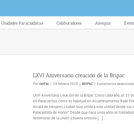
Unidades Paracaidistas
Colaboradores
Asvepas
Even
LXVI Aniversario creación de la Bripac
Por
VetPac
|
24 febrero 2020
|
BRIPAC
|
Comentarios desactivad
LXVI Aniversario creación de la Bripac Como cada año, el 23 de
en Paracuellos, como es habitual en Acuartelamiento Base Prín
Alcalá de Henares, ciudad muy unida a esta unidad desde sus in
Paracaidista de Honor". Desde que hace unos años se trasladara
testimonio de la unión y buena sintonía [...]