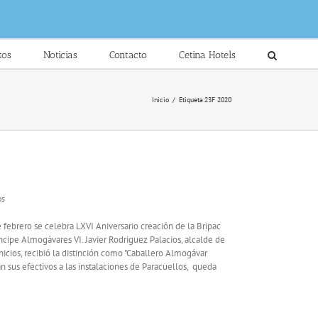
tos
Noticias
Contacto
Cetina Hotels
Inicio
/
Etiqueta:
23F 2020
en
os
LXVI
Aniversario
 febrero se celebra LXVI Aniversario creación de la Bripac
creación
cipe Almogávares VI. Javier Rodriguez Palacios, alcalde de
de
icios, recibió la distinción como "Caballero Almogávar
la
n sus efectivos a las instalaciones de Paracuellos, queda
Bripac