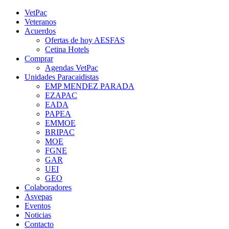
Saltar
YouTube
Rss
Instagram
Facebook
Twitter
VetPac
al
Veteranos
contenido
Acuerdos
Ofertas de hoy AESFAS
Cetina Hotels
Comprar
Agendas VetPac
Unidades Paracaidistas
EMP MENDEZ PARADA
EZAPAC
EADA
PAPEA
EMMOE
BRIPAC
MOE
FGNE
GAR
UEI
GEO
Colaboradores
Asvepas
Eventos
Noticias
Contacto