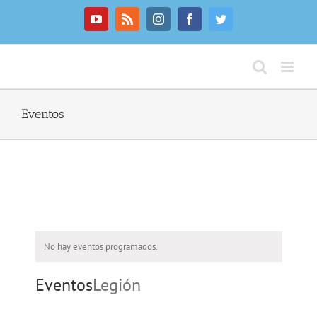
Saltar
al
YouTube
Rss
Instagram
Facebook
Twitter
contenido
Eventos
No hay eventos programados.
Eventos
Legión