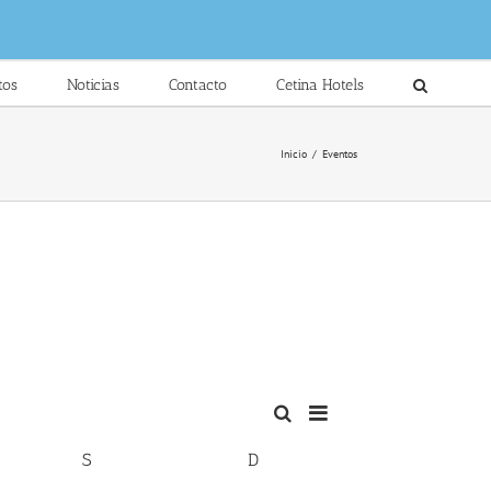
tos
Noticias
Contacto
Cetina Hotels
Inicio
/
Eventos
Navegación
Buscar
Mes
Navegación
de
de
S
D
vistas
búsqueda
de