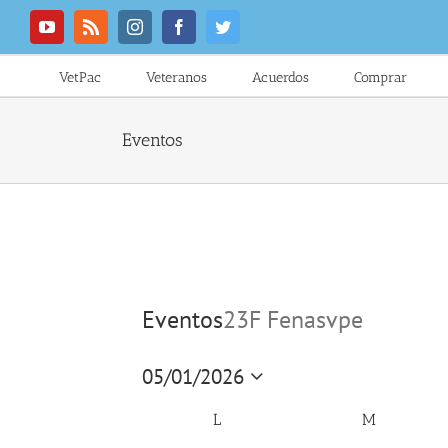
Saltar
al
YouTube
Rss
Instagram
Facebook
Twitter
contenido
VetPac
Veteranos
Acuerdos
Comprar
Eventos
Eventos
23F Fenasvpe
05/01/2026
Seleccionar
fecha.
Calendario
L
M
de