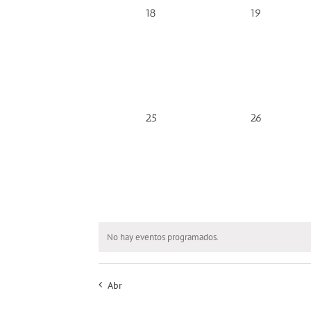
0
0
18
19
eventos,
eventos,
0
0
25
26
eventos,
eventos,
No hay eventos programados.
Abr