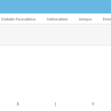
Unidades Paracaidistas
Colaboradores
Asvepas
Even
X
J
V