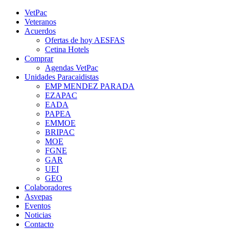
Saltar
YouTube
Rss
Instagram
Facebook
Twitter
VetPac
al
Veteranos
contenido
Acuerdos
Ofertas de hoy AESFAS
Cetina Hotels
Comprar
Agendas VetPac
Unidades Paracaidistas
EMP MENDEZ PARADA
EZAPAC
EADA
PAPEA
EMMOE
BRIPAC
MOE
FGNE
GAR
UEI
GEO
Colaboradores
Asvepas
Eventos
Noticias
Contacto