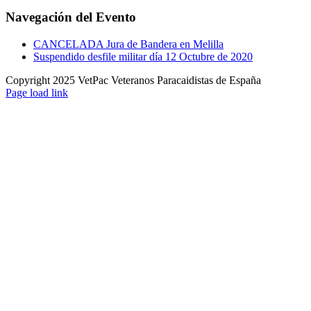
Facebook
Twitter
WhatsApp
Correo
Navegación del Evento
electrónico
CANCELADA Jura de Bandera en Melilla
Suspendido desfile militar día 12 Octubre de 2020
Copyright 2025 VetPac Veteranos Paracaidistas de España
YouTube
Rss
Instagram
Facebook
Twitter
Page load link
Ir
a
Arriba