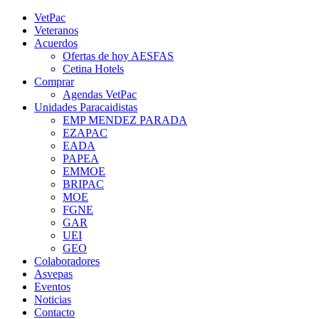
Saltar
YouTube
Rss
Instagram
Facebook
Twitter
VetPac
al
Veteranos
contenido
Acuerdos
Ofertas de hoy AESFAS
Cetina Hotels
Comprar
Agendas VetPac
Unidades Paracaidistas
EMP MENDEZ PARADA
EZAPAC
EADA
PAPEA
EMMOE
BRIPAC
MOE
FGNE
GAR
UEI
GEO
Colaboradores
Asvepas
Eventos
Noticias
Contacto