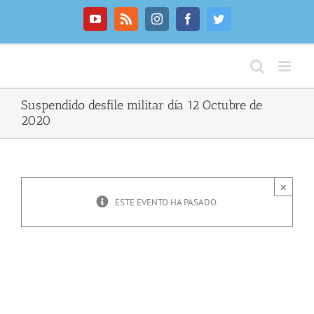
Saltar
al
YouTube
Rss
Instagram
Facebook
Twitter
contenido
Suspendido desfile militar día 12 Octubre de
2020
×
ESTE EVENTO HA PASADO.