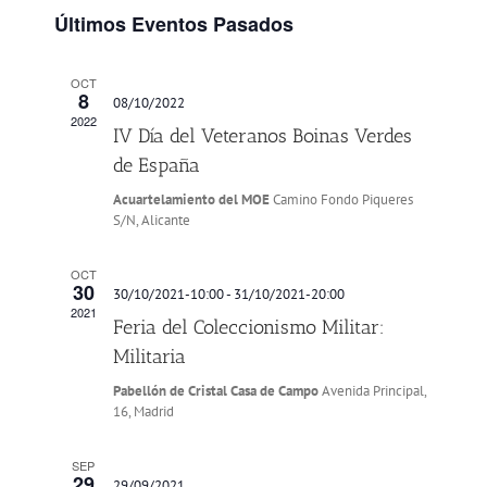
y
Evento
Últimos Eventos Pasados
vistas
de
OCT
Eventos
8
08/10/2022
2022
IV Día del Veteranos Boinas Verdes
de España
Acuartelamiento del MOE
Camino Fondo Piqueres
S/N, Alicante
OCT
30
30/10/2021-10:00
-
31/10/2021-20:00
2021
Feria del Coleccionismo Militar:
Militaria
Pabellón de Cristal Casa de Campo
Avenida Principal,
16, Madrid
SEP
29
29/09/2021